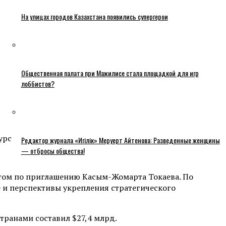
На улицах городов Казахстана появились супергерои
Общественная палата при Мажилисе стала площадкой для игр
лоббистов?
Редактор журнала «Игілік» Меруерт Айтенова: Разведенные женщины
— отбросы общества!
итом по приглашению Касым-Жомарта Токаева. По
е и перспективы укрепления стратегического
транами составил $27,4 млрд.