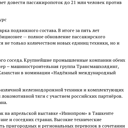
ает довести пассажиропоток до 21 млн человек против
ка подвижного состава. В итоге за пять лет
амбициознее — полное обновление пассажирского
я не только количеством новых единиц техники, но и
рного соседа. Крупнейшие промышленные компании обеих
ер ‒ машиностроительная группа Трансмашхолдинг,
и Казахстан в номинации «Надёжный международный
м различной железнодорожной техники и комплектующих
 локомотивной тяги с участием российских партнёров.
ана.
к на апрельской выставке «Иннопром» в Ташкенте
не и соседних странах. Высокие технические
сть пригородных и региональных перевозок в сочетании