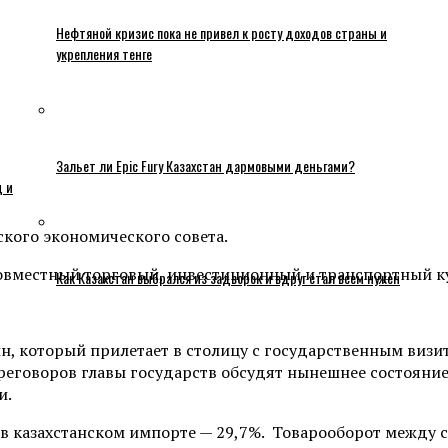
Нефтяной кризис пока не привел к росту доходов страны и
укрепления тенге
Зальет ли Epic Fury Казахстан дармовыми деньгами?
ц и
ского экономического совета.
Как Казахстан выбрался из задворок и вдруг стал всем нужен
н, который прилетает в столицу с государственным виз
ереговоров главы государств обсудят нынешнее состояни
и.
в казахстанском импорте — 29,7%. Товарооборот между с