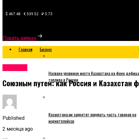
$ 467.48
€ 539.52
₽ 5.73
Узнайте, какой банк готов одобрить вам кредит
Подать заявку
Главная
Бизнес
Business
Названо уязвимое место Казахстана на фоне дефиц
топлива в России
Союзным путем: как Россия и Казахстан 
Казахстанцам запретят покупать часть товаров на
Published
маркетплейсах
2 месяца ago