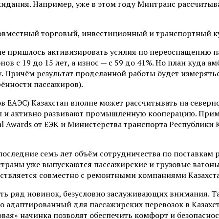
жидания. Например, уже в этом году Минтранс рассчитыв
не пришлось активизировать усилия по переоснащению пар
ов с 19 до 15 лет, а износ — с 59 до 41%. Но план куда 
у. Причём результат проделанной работы будет измерятьс
рённости пассажиров).
тов ЕАЭС) Казахстан вполне может рассчитывать на севе
ы и активно развивают промышленную кооперацию. Прим
al Awards от ЕЭК и Министерства транспорта Республик
а последние семь лет объём сотрудничества по поставка
страны уже выпускаются пассажирские и грузовые вагоны
ествляется совместно с ремонтными компаниями Казахст
ь ряд новинок, безусловно заслуживающих внимания. Та
 адаптированный для пассажирских перевозок в Казахста
овая» начинка позволят обеспечить комфорт и безопасно