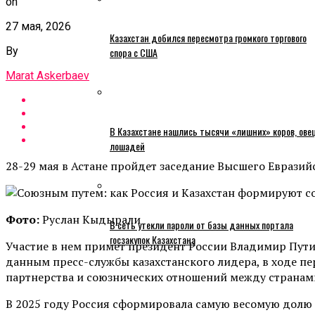
on
27 мая, 2026
Казахстан добился пересмотра громкого торгового
By
спора с США
Marat Askerbaev
В Казахстане нашлись тысячи «лишних» коров, ове
лошадей
28-29 мая в Астане пройдет заседание Высшего Евразий
Фото:
Руслан Кыдырали
В сеть утекли пароли от базы данных портала
госзакупок Казахстана
Участие в нем примет президент России Владимир Пути
данным пресс-службы казахстанского лидера, в ходе п
партнерства и союзнических отношений между странам
В 2025 году Россия сформировала самую весомую долю 