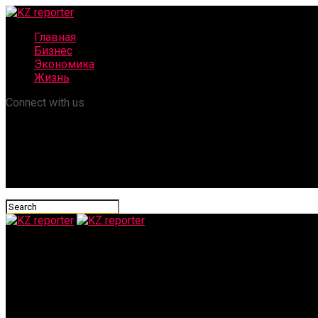
Главная
Бизнес
Экономика
Жизнь
Connect with us
KZ reporter
Союзным путем: как Россия и Казахстан формируют совместн