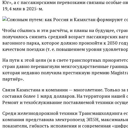
Юг», а с пассажирскими перевозками связаны особые о
19,4 млн в 2025-м.
Чтобы сбылись и эти расчёты, и планы на будущее, стра
получилось снизить средний возраст пассажирских вагон
вагонного парка, которое должно произойти к 2030 год
качеством поездки (т. е. повышением уровня удовлетво
На пути к этой цели (и в свете транспортных приорите
стран давно перешагнули межгосударственные границ
которая недавно получила престижную премию Magistr
партнёр».
Связи Казахстана и компании — многолетние. Только з
составил более 1 млрд долларов. На территории нашей 
Ремонт и техобслуживание поставляемой техники осущ
Среди железнодорожной техники Трансмашхолдинга ест
компания представила электропоезд ЭП5Н, максимально
показатели, гибкость исполнения и современная «цифр