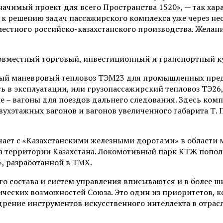
значимый проект для всего Пространства 1520», — так 
к решению задач пассажирского комплекса уже через не
местного российско-казахстанского производства. Желан
ный маневровый тепловоз ТЭМ23 для промышленных пред
ь в эксплуатации, или грузопассажирский тепловоз ТЭ26
 – вагоны для поездов дальнего следования. Здесь ком
ухэтажных вагонов и вагонов увеличенного габарита Т. 
ет с «Казахстанскими железными дорогами» в области 
а территории Казахстана. Локомотивный парк КТЖ попо
, разработанной в ТМХ.
о состава и систем управления вписываются и в более 
еских возможностей Союза. Это один из приоритетов, ко
едрение инструментов искусственного интеллекта в отра