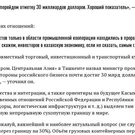
но перейдем отметку 30 миллиардов долларов. Хороший показатель»,
них отношений:
ктов только в области промышленной кооперации находились в прора
 скажем, инвесторов в казахскую экономику, если не сказать, самым 
ром. Центральная Азия» в Ташкенте назвал министр про
тороны российского бизнеса почти достиг 30 млрд долла
 — уточнил он.
ества и интеграции, а также ориентиры на будущее Кас
твенных отношений Российской Федерации и Республики 
ры, логистическая инфраструктура и т. д.) выделен там 
ную непрерывную сухопутную границу в мире.
ожалуй, важнейший и наиболее актуальный вопрос (не с
ерез границу на 30%). Объём грузовых контейнерных перев