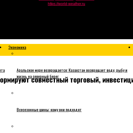
https://world-weather.ru
Экономика
ита
Аральское море возвращается: Казахстан возвращает воду, рыбу и
жизнь на северный берег
формируют совместный торговый, инвестиц
Всесезонные шины: кому они подходят