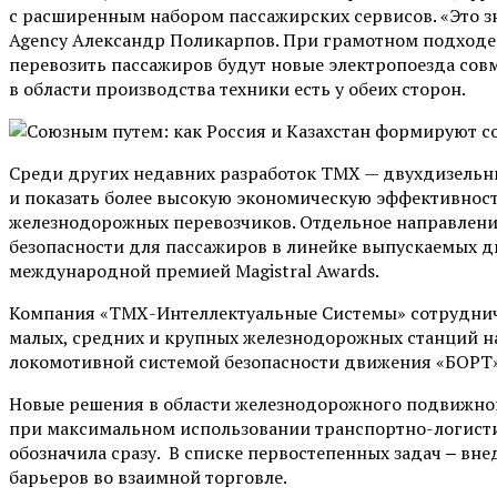
с расширенным набором пассажирских сервисов. «Это 
Agency Александр Поликарпов. При грамотном подходе 
перевозить пассажиров будут новые электропоезда сов
в области производства техники есть у обеих сторон.
Среди других недавних разработок ТМХ — двухдизель
и показать более высокую экономическую эффективност
железнодорожных перевозчиков. Отдельное направление
безопасности для пассажиров в линейке выпускаемых дв
международной премией Magistral Awards.
Компания «ТМХ-Интеллектуальные Системы» сотруднича
малых, средних и крупных железнодорожных станций н
локомотивной системой безопасности движения «БОРТ»
Новые решения в области железнодорожного подвижног
при максимальном использовании транспортно-логистич
обозначила сразу. В списке первостепенных задач ‒ вн
барьеров во взаимной торговле.