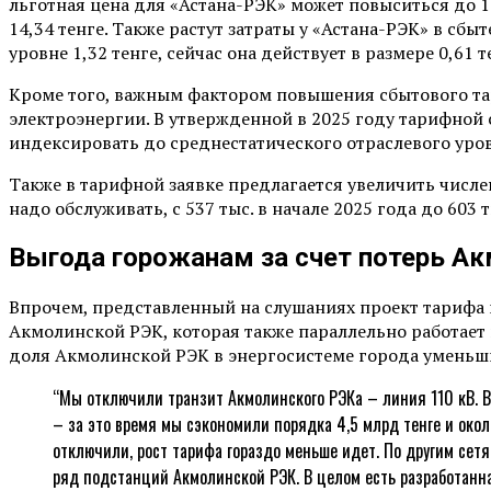
льготная цена для «Астана-РЭК» может повыситься до 16
14,34 тенге. Также растут затраты у «Астана-РЭК» в сб
уровне 1,32 тенге, сейчас она действует в размере 0,61 т
Кроме того, важным фактором повышения сбытового тар
электроэнергии. В утвержденной в 2025 году тарифной с
индексировать до среднестатического отраслевого уровня
Также в тарифной заявке предлагается увеличить числе
надо обслуживать, с 537 тыс. в начале 2025 года до 60
Выгода горожанам за счет потерь А
Впрочем, представленный на слушаниях проект тарифа м
Акмолинской РЭК, которая также параллельно работает в
доля Акмолинской РЭК в энергосистеме города уменьш
“Мы отключили транзит Акмолинского РЭКа – линия 110 кВ. В
– за это время мы сэкономили порядка 4,5 млрд тенге и окол
отключили, рост тарифа гораздо меньше идет. По другим сетя
ряд подстанций Акмолинской РЭК. В целом есть разработанн