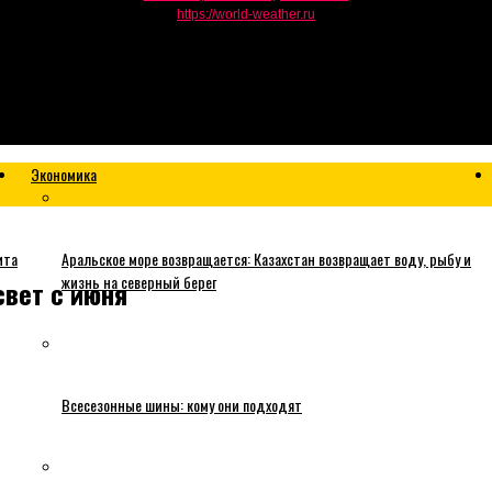
https://world-weather.ru
Экономика
ита
Аральское море возвращается: Казахстан возвращает воду, рыбу и
жизнь на северный берег
свет с июня
Всесезонные шины: кому они подходят