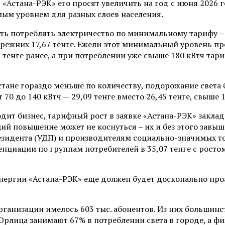
«Астана-РЭК» его просят увеличить на год с июня 2026 го
емым уровнем для разных слоев населения.
ть потреблять электричество по минимальному тарифу –
 прежних 17,67 тенге. Ежели этот минимальный уровень п
 тенге ранее, а при потреблении уже свыше 180 кВтч тар
Астане гораздо меньше по количеству, подорожание света
т 70 до 140 кВтч — 29,09 тенге вместо 26,45 тенге, свыше 1
дит бизнес, тарифный рост в заявке «Астана-РЭК» заклады
ций повышение может не коснуться – их и без этого завы
президента (УДП) и производителям социально-значимых т
нциации по группам потребителей в 35,07 тенге с росто
нергии «Астана-РЭК» еще должен будет досконально проа
рганизации имелось 603 тыс. абонентов. Из них большинст
Юрлица занимают 67% в потреблении света в городе, а фи