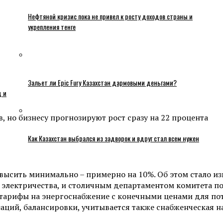
Нефтяной кризис пока не привел к росту доходов страны и
укрепления тенге
Зальет ли Epic Fury Казахстан дармовыми деньгами?
ц и
 но бизнесу прогнозируют рост сразу на 22 процента
Как Казахстан выбрался из задворок и вдруг стал всем нужен
овысить минимально – примерно на 10%. Об этом стало из
у электричества, и столичным департаментом комитета п
арифы на энергоснабжение с конечными ценами для потр
аций, балансировки, учитывается также снабженческая над