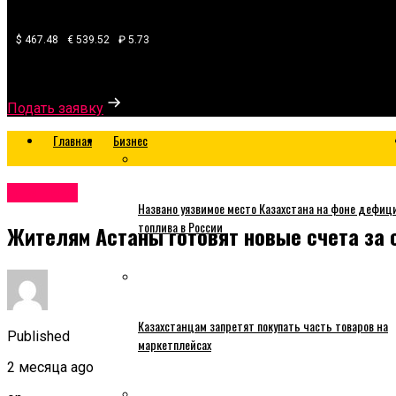
$ 467.48
€ 539.52
₽ 5.73
Узнайте, какой банк готов одобрить вам кредит
Подать заявку
Главная
Бизнес
Business
Названо уязвимое место Казахстана на фоне дефиц
топлива в России
Жителям Астаны готовят новые счета за 
Казахстанцам запретят покупать часть товаров на
Published
маркетплейсах
2 месяца ago