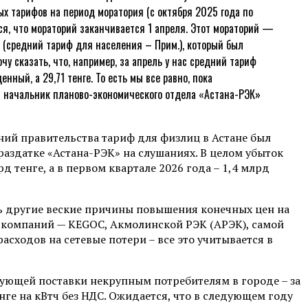
ых тарифов на период моратория (с октября 2025 года по
ся, что мораторий заканчивается 1 апреля. Этот мораторий —
е (средний тариф для населения – Прим.), который был
чу сказать, что, например, за апрель у нас средний тариф
ный, а 29,71 тенге. То есть мы все равно, пока
а начальник планово-экономического отдела «Астана-РЭК»
ний правительства тариф для физлиц в Астане был
раздатке «Астана-РЭК» на слушаниях. В целом убыток
тенге, а в первом квартале 2026 года – 1,4 млрд
ь другие веские причины повышения конечных цен на
ых компаний — KEGOC, Акмолинской РЭК (АРЭК), самой
асходов на сетевые потери – все это учитывается в
едующей поставки некрупным потребителям в городе – за
нге на кВтч без НДС. Ожидается, что в следующем году