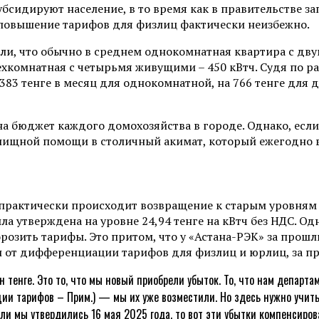
бсидируют население, в то время как в правительстве з
е повышение тарифов для физлиц фактически неизбежно.
ли, что обычно в среднем однокомнатная квартира с дву
ехкомнатная с четырьмя живущими – 450 кВтч. Судя по р
383 тенге в месяц для однокомнатной, на 766 тенге для 
 на бюджет каждого домохозяйства в городе. Однако, ес
илищной помощи в столичный акимат, который ежегодно 
е практически происходит возвращение к старым уровням
ыла утверждена на уровне 24,94 тенге на кВтч без НДС. 
орозить тарифы. Это притом, что у «Астана-РЭК» за прош
, и от дифференциации тарифов для физлиц и юрлиц, за 
 тенге. Это то, что мы новый приобрели убыток. То, что нам департ
и тарифов – Прим.) — мы их уже возместили. Но здесь нужно учитыв
сли мы утвердились 16 мая 2025 года, то вот эти убытки компенсиров