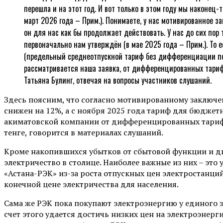
перешла и на этот год. И вот только в этом году мы наконец
март 2026 года – Прим.). Понимаете, у нас мотивированное 
он для нас как бы продолжает действовать. У нас до сих пор
первоначально нам утверждён (в мае 2025 года – Прим.). То е
(предельный среднеотпускной тариф без дифференциации по гр
рассматривается наша заявка, от дифференцированных тариф
Татьяна Булинг, отвечая на вопросы участников слушаний.
Здесь поясним, что согласно мотивированному заключе
снижен на 12%, а с ноября 2025 года тариф для бюджет
акиматовской компании от дифференцированных тарифов 
тенге, говорится в материалах слушаний.
Кроме накопившихся убытков от сбытовой функции и д
электричество в столице. Наиболее важные из них – эт
«Астана-РЭК» из-за роста отпускных цен электростанций
конечной цене электричества для населения.
Сама же РЭК пока покупают электроэнергию у единого з
счет этого удается достичь низких цен на электроэнерг