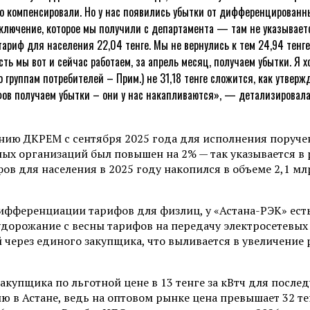
-то компенсировали. Но у нас появились убытки от дифференцированн
заключение, которое мы получили с департамента — там не указывает
 тариф для населения 22,04 тенге. Мы не вернулись к тем 24,94 тенг
сть мы вот и сейчас работаем, за апрель месяц, получаем убытки. Я хо
уппам потребителей – Прим.) не 31,18 тенге сложится, как утвержден
ов получаем убытки – они у нас накапливаются», — детализировал
нию ДКРЕМ с сентября 2025 года для исполнения поруче
ных организаций был повышен на 2% — так указывается в 
для населения в 2025 году накопился в объеме 2,1 млрд 
ифференциации тарифов для физлиц, у «Астана-РЭК» ест
о удорожание с весны тарифов на передачу электросетев
 через единого закупщика, что выливается в увеличение р
акупщика по льготной цене в 13 тенге за кВтч для посл
ию в Астане, ведь на оптовом рынке цена превышает 32 те