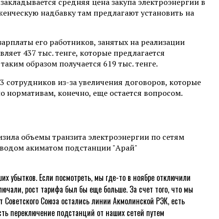
а закладывается средняя цена закупа электроэнергии в
абженческую надбавку там предлагают установить на
арплаты его работников, занятых на реализации
ляет 437 тыс. тенге, которые предлагается
таким образом получается 619 тыс. тенге.
73 сотрудников из-за увеличения договоров, которые
 по нормативам, конечно, еще остается вопросом.
изила объемы транзита электроэнергии по сетям
с вводом акиматом подстанции "Арай"
их убытков. Если посмотреть, мы где-то в ноябре отключили
ючали, рост тарифа был бы еще больше. За счет того, что мы
т Советского Союза остались линии Акмолинской РЭК, есть
сть переключение подстанций от наших сетей путем