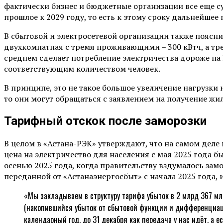
фактически бизнес и бюджетные организации все еще су
прошлое к 2029 году, то есть к этому сроку дальнейше
В сбытовой и электросетевой организации также поясни
двухкомнатная с тремя проживающими – 300 кВтч, а тр
среднем сделает потребление электричества дороже на 
соответствующим количеством человек.
В принципе, это не такое большое увеличение нагрузки
то они могут обращаться с заявлением на получение ж
Тарифный отскок после заморозки
В целом в «Астана-РЭК» утверждают, что на самом дел
цена на электричество для населения с мая 2025 года б
осенью 2025 года, когда правительству вздумалось зам
переданной от «Астанаэнергосбыт» с начала 2025 года
«Мы закладываем в структуру тарифа убыток в 2 млрд 367 млн
(накопившийся убыток от сбытовой функции и дифференциаци
календарный год, до 31 декабря как передача у нас идёт, а е