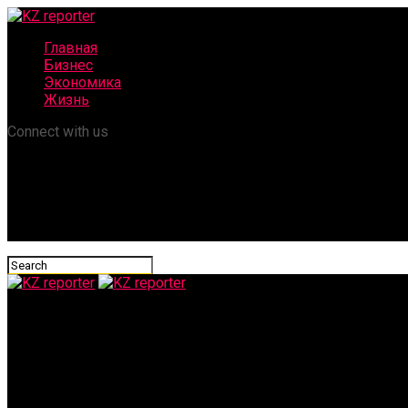
Главная
Бизнес
Экономика
Жизнь
Connect with us
KZ reporter
Жителям Астаны готовят новые счета за свет с июня