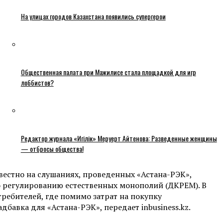
На улицах городов Казахстана появились супергерои
Общественная палата при Мажилисе стала площадкой для игр
лоббистов?
Редактор журнала «Игілік» Меруерт Айтенова: Разведенные женщины
— отбросы общества!
вестно на слушаниях, проведенных «Астана-РЭК»,
о регулированию естественных монополий (ДКРЕМ). В
ебителей, где помимо затрат на покупку
бавка для «Астана-РЭК», передает inbusiness.kz.