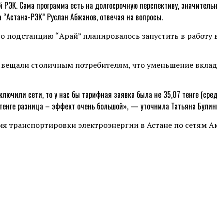
 РЭК. Сама программа есть на долгосрочную перспективу, значитель
а “Астана-РЭК” Руслан Абжанов, отвечая на вопросы.
о подстанцию “Арай” планировалось запустить в работу в
 вещали столичным потребителям, что уменьшение вклада
тключили сети, то у нас бы тарифная заявка была не 35,07 тенге (с
ух тенге разница – эффект очень большой», — уточнила Татьяна Булин
чия транспортировки электроэнергии в Астане по сетям 