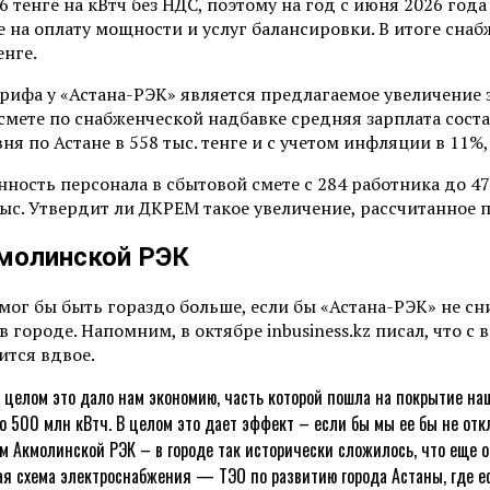
 тенге на кВтч без НДС, поэтому на год с июня 2026 год
ыте на оплату мощности и услуг балансировки. В итоге сн
енге.
ифа у «Астана-РЭК» является предлагаемое увеличение з
мете по снабженческой надбавке средняя зарплата состав
 по Астане в 558 тыс. тенге и с учетом инфляции в 11%, 
нность персонала в сбытовой смете с 284 работника до 4
3 тыс. Утвердит ли ДКРЕМ такое увеличение, рассчитанное
кмолинской РЭК
ог бы быть гораздо больше, если бы «Астана-РЭК» не сн
 городе. Напомним, в октябре inbusiness.kz писал, что 
ится вдвое.
 целом это дало нам экономию, часть которой пошла на покрытие наш
о 500 млн кВтч. В целом это дает эффект – если бы мы ее бы не откл
м Акмолинской РЭК – в городе так исторически сложилось, что еще о
ая схема электроснабжения — ТЭО по развитию города Астаны, где е