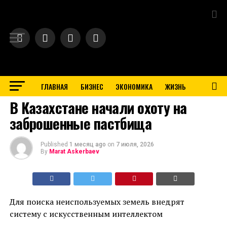
Exit mobile version
ГЛАВНАЯ
БИЗНЕС
ЭКОНОМИКА
ЖИЗНЬ
BUSINESS
В Казахстане начали охоту на
заброшенные пастбища
Published
1 месяц ago
on
7 июля, 2026
By
Marat Askerbaev
Для поиска неиспользуемых земель внедрят
систему с искусственным интеллектом