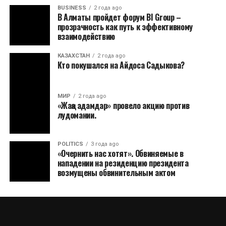
BUSINESS
2 года ago
В Алматы пройдет форум BI Group –
прозрачность как путь к эффективному
взаимодействию
КАЗАХСТАН
2 года ago
Кто покушался на Айдоса Садыкова?
МИР
2 года ago
«Жаңа адамдар» провело акцию против
лудомании.
POLITICS
3 года ago
«Очернить нас хотят». Обвиняемые в
нападении на резиденцию президента
возмущены обвинительным актом