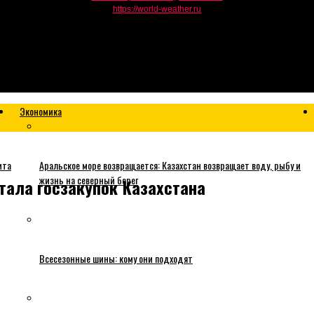
https://world-weather.ru
Экономика
ита
Аральское море возвращается: Казахстан возвращает воду, рыбу и
жизнь на северный берег
тала госзакупок Казахстана
Всесезонные шины: кому они подходят