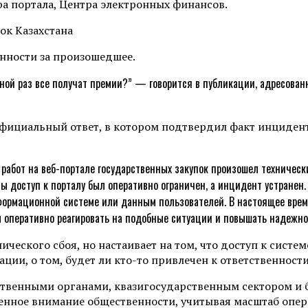
ра портала, Центра электронных финансов.
енности за произошедшее.
едной раз все получат премии?” — говорится в публикации, адресова
фициальный ответ, в котором подтвердил факт инцидент
работ на веб-портале государственных закупок произошел технически
 доступ к порталу был оперативно ограничен, а инцидент устранен.
ормационной системе или данным пользователей. В настоящее время
м оперативно реагировать на подобные ситуации и повышать надежно
ического сбоя, но настаивает на том, что доступ к сист
ции, о том, будет ли кто-то привлечен к ответственности
ственными органами, квазигосударственным сектором и 
нное внимание общественности, учитывая масштаб опер