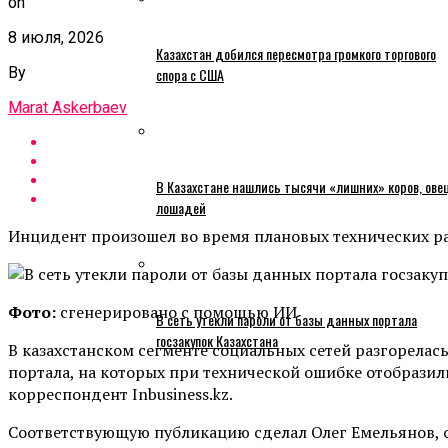
on
8 июля, 2026
Казахстан добился пересмотра громкого торгового
By
спора с США
Marat Askerbaev
В Казахстане нашлись тысячи «лишних» коров, ове
лошадей
Инцидент произошел во время плановых технических 
Фото:
сгенерировано с помощью ИИ
В сеть утекли пароли от базы данных портала
госзакупок Казахстана
В казахстанском сегменте социальных сетей разгорелас
портала, на которых при технической ошибке отобразил
корреспондент Inbusiness.kz.
Соответствующую публикацию сделал Олег Емельянов, о