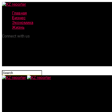
Главная
Бизнес
Экономика
Жизнь
Connect with us
KZ reporter
В сеть утекли пароли от базы данных портала госзакупок Каз