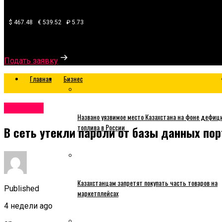
$ 467.48
€ 539.52
₽ 5.73
Узнайте, какой банк готов одобрить вам кредит
Подать заявку
Главная
Бизнес
Business
Названо уязвимое место Казахстана на фоне дефиц
топлива в России
В сеть утекли пароли от базы данных пор
Казахстанцам запретят покупать часть товаров на
Published
маркетплейсах
4 недели ago