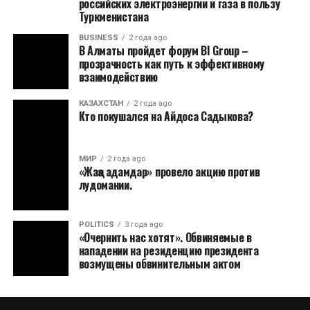
российских электроэнергии и газа в пользу
Туркменистана
BUSINESS
2 года ago
В Алматы пройдет форум BI Group –
прозрачность как путь к эффективному
взаимодействию
КАЗАХСТАН
2 года ago
Кто покушался на Айдоса Садыкова?
МИР
2 года ago
«Жаңа адамдар» провело акцию против
лудомании.
POLITICS
3 года ago
«Очернить нас хотят». Обвиняемые в
нападении на резиденцию президента
возмущены обвинительным актом