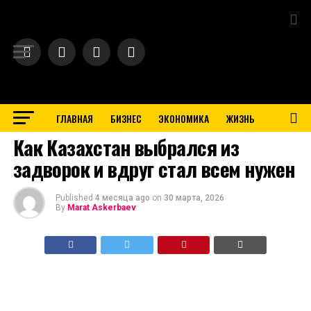
Exit mobile version
ГЛАВНАЯ
БИЗНЕС
ЭКОНОМИКА
ЖИЗНЬ
СОЦИУМ
Как Казахстан выбрался из
задворок и вдруг стал всем нужен
Published
4 месяца ago
on
30 марта, 2026
By
Marat Askerbaev