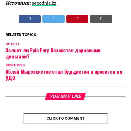
Источник:
segodnja.kz
RELATED TOPICS:
UP NEXT
Зальет ли Epic Fury Казахстан дармовыми
деньгами?
DON'T MISS
Аблай Мырзахметов стал буддистом и просится на
УДО
YOU MAY LIKE
CLICK TO COMMENT