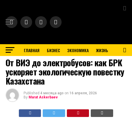
Exit mobile version
ГЛАВНАЯ
БИЗНЕС
ЭКОНОМИКА
ЖИЗНЬ
BUSINESS
От ВИЭ до электробусов: как БРК
ускоряет экологическую повестку
Казахстана
Published
4 месяца ago
on
16 апреля, 2026
By
Marat Askerbaev