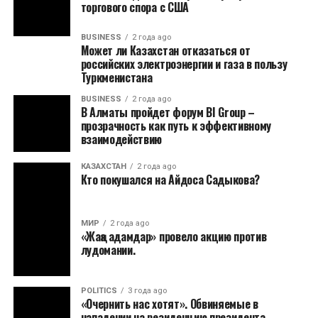
торгового спора с США
BUSINESS
2 года ago
Может ли Казахстан отказаться от
российских электроэнергии и газа в пользу
Туркменистана
BUSINESS
2 года ago
В Алматы пройдет форум BI Group –
прозрачность как путь к эффективному
взаимодействию
КАЗАХСТАН
2 года ago
Кто покушался на Айдоса Садыкова?
МИР
2 года ago
«Жаңа адамдар» провело акцию против
лудомании.
POLITICS
3 года ago
«Очернить нас хотят». Обвиняемые в
нападении на резиденцию президента