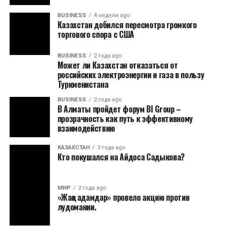
BUSINESS
4 недели ago
Казахстан добился пересмотра громкого
торгового спора с США
BUSINESS
2 года ago
Может ли Казахстан отказаться от
российских электроэнергии и газа в пользу
Туркменистана
BUSINESS
2 года ago
В Алматы пройдет форум BI Group –
прозрачность как путь к эффективному
взаимодействию
КАЗАХСТАН
2 года ago
Кто покушался на Айдоса Садыкова?
МИР
2 года ago
«Жаңа адамдар» провело акцию против
лудомании.