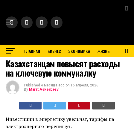
Exit mobile version
ГЛАВНАЯ
БИЗНЕС
ЭКОНОМИКА
ЖИЗНЬ
BUSINESS
Казахстанцам повысят расходы
на ключевую коммуналку
Published
4 месяца ago
on
16 апреля, 2026
By
Marat Askerbaev
Инвестиции в энергетику увеличат, тарифы на
электроэнергию перепишут.