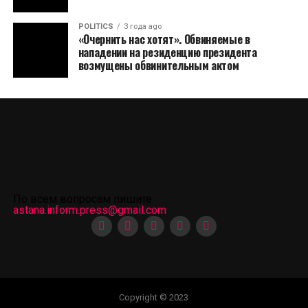
POLITICS
3 года ago
«Очернить нас хотят». Обвиняемые в
нападении на резиденцию президента
возмущены обвинительным актом
По всем вопросам пишите
astana.inform.press@gmail.com
Copyright © 2023