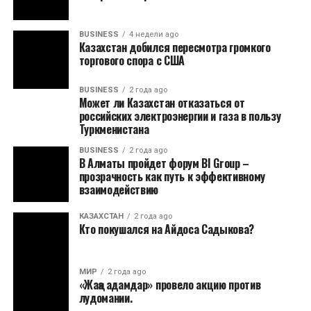
BUSINESS
4 недели ago
Казахстан добился пересмотра громкого
торгового спора с США
BUSINESS
2 года ago
Может ли Казахстан отказаться от
российских электроэнергии и газа в пользу
Туркменистана
BUSINESS
2 года ago
В Алматы пройдет форум BI Group –
прозрачность как путь к эффективному
взаимодействию
КАЗАХСТАН
2 года ago
Кто покушался на Айдоса Садыкова?
МИР
2 года ago
«Жаңа адамдар» провело акцию против
лудомании.