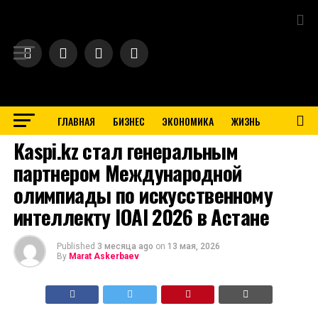
Exit mobile version
ГЛАВНАЯ
БИЗНЕС
ЭКОНОМИКА
ЖИЗНЬ
BUSINESS
Kaspi.kz стал генеральным
партнером Международной
олимпиады по искусственному
интеллекту IOAI 2026 в Астане
Published
3 месяца ago
on
13 мая, 2026
By
Marat Askerbaev