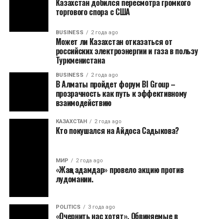
Казахстан добился пересмотра громкого
торгового спора с США
BUSINESS
2 года ago
Может ли Казахстан отказаться от
российских электроэнергии и газа в пользу
Туркменистана
BUSINESS
2 года ago
В Алматы пройдет форум BI Group –
прозрачность как путь к эффективному
взаимодействию
КАЗАХСТАН
2 года ago
Кто покушался на Айдоса Садыкова?
МИР
2 года ago
«Жаңа адамдар» провело акцию против
лудомании.
POLITICS
3 года ago
«Очернить нас хотят». Обвиняемые в