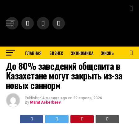
Exit mobile version
ГЛАВНАЯ
БИЗНЕС
ЭКОНОМИКА
ЖИЗНЬ
BUSINESS
До 80% заведений общепита в
Казахстане могут закрыть из-за
новых саннорм
Published
4 месяца ago
on
22 апреля, 2026
By
Marat Askerbaev