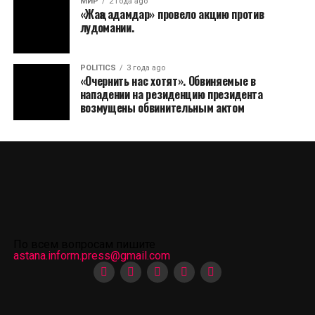
МИР
2 года ago
«Жаңа адамдар» провело акцию против
лудомании.
POLITICS
3 года ago
«Очернить нас хотят». Обвиняемые в
нападении на резиденцию президента
возмущены обвинительным актом
По всем вопросам пишите
astana.inform.press@gmail.com