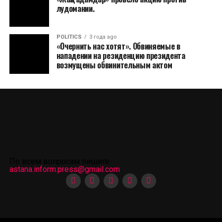
лудомании.
POLITICS
3 года ago
«Очернить нас хотят». Обвиняемые в
нападении на резиденцию президента
возмущены обвинительным актом
По всем вопросам пишите
astana.inform.press@gmail.com