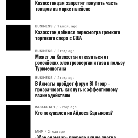
Казахстанцам запретят покупать часть
товаров на маркетплейсах
BUSINESS
1 месяц ago
Казахстан добился пересмотра громкого
торгового спора с США
BUSINESS
2 года ago
Может ли Казахстан отказаться от
российских электроэнергии и газа в пользу
Туркменистана
BUSINESS
2 года ago
В Алматы пройдет форум BI Group –
прозрачность как путь к эффективному
взаимодействию
КАЗАХСТАН
2 года ago
Кто покушался на Айдоса Садыкова?
МИР
2 года ago
«Жаңа адамдар» провело акцию против