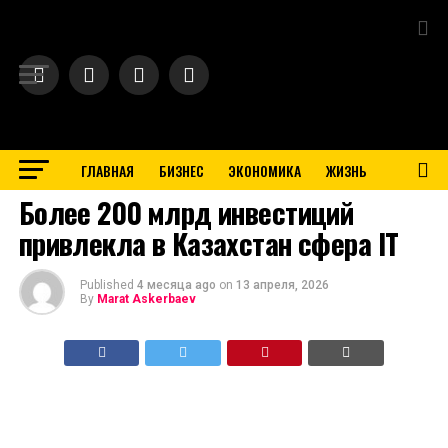
Exit mobile version
ГЛАВНАЯ
БИЗНЕС
ЭКОНОМИКА
ЖИЗНЬ
BUSINESS
Более 200 млрд инвестиций
привлекла в Казахстан сфера IT
Published
4 месяца ago
on
13 апреля, 2026
By
Marat Askerbaev