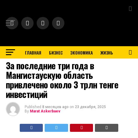
Exit mobile version
ГЛАВНАЯ
БИЗНЕС
ЭКОНОМИКА
ЖИЗНЬ
BUSINESS
За последние три года в
Мангистаускую область
привлечено около 3 трлн тенге
инвестиций
Published
8 месяцев ago
on
23 декабря, 2025
By
Marat Askerbaev