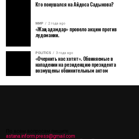
Кто покушался на Айдоса Садыкова?
МИР
2 года ago
«Жаңа адамдар» провело акцию против
лудомании.
POLITICS
3 года ago
«Очернить нас хотят». Обвиняемые в
нападении на резиденцию президента
возмущены обвинительным актом
По всем вопросам пишите
astana.inform.press@gmail.com