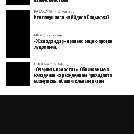
КАЗАХСТАН
2 года ago
Кто покушался на Айдоса Садыкова?
МИР
2 года ago
«Жаңа адамдар» провело акцию против
лудомании.
POLITICS
3 года ago
«Очернить нас хотят». Обвиняемые в
нападении на резиденцию президента
возмущены обвинительным актом