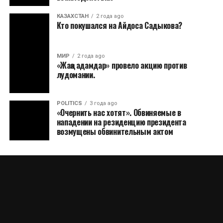
КАЗАХСТАН
2 года ago
Кто покушался на Айдоса Садыкова?
МИР
2 года ago
«Жаңа адамдар» провело акцию против
лудомании.
POLITICS
3 года ago
«Очернить нас хотят». Обвиняемые в
нападении на резиденцию президента
возмущены обвинительным актом