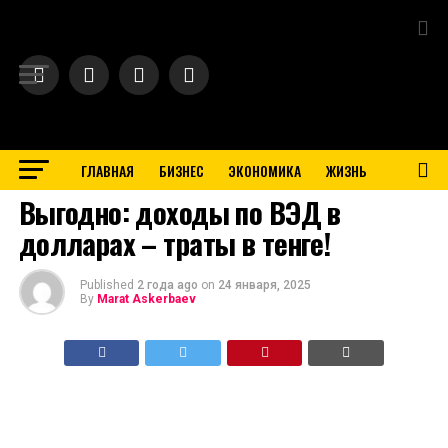
Exit mobile version
ГЛАВНАЯ
БИЗНЕС
ЭКОНОМИКА
ЖИЗНЬ
BUSINESS
Выгодно: доходы по ВЭД в
долларах – траты в тенге!
Published
2 года ago
on
24 января, 2025
By
Marat Askerbaev