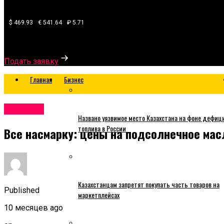
$ 469.93
€ 541.64
₽ 5.71
Узнайте, какой банк готов одобрить вам кредит
Подать заявку
Главная
Бизнес
Business
Названо уязвимое место Казахстана на фоне дефиц
топлива в России
Все насмарку: цены на подсолнечное масл
Казахстанцам запретят покупать часть товаров на
Published
маркетплейсах
10 месяцев ago