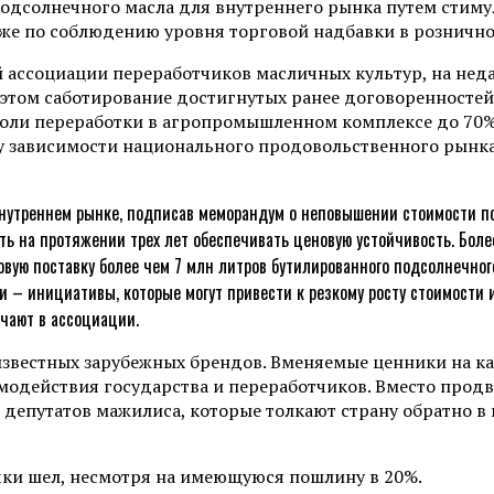
подсолнечного масла для внутреннего рынка путем стим
же по соблюдению уровня торговой надбавки в рознично
 ассоциации переработчиков масличных культур, на не
этом саботирование достигнутых ранее договоренностей
 доли переработки в агропромышленном комплексе до 70%
 зависимости национального продовольственного рынка 
 внутреннем рынке, подписав меморандум о неповышении стоимости п
ь на протяжении трех лет обеспечивать ценовую устойчивость. Более т
вую поставку более чем 7 млн литров бутилированного подсолнечного
 – инициативы, которые могут привести к резкому росту стоимости и
чают в ассоциации.
т известных зарубежных брендов. Вменяемые ценники на к
имодействия государства и переработчиков. Вместо прод
епутатов мажилиса, которые толкают страну обратно в 
чки шел, несмотря на имеющуюся пошлину в 20%.