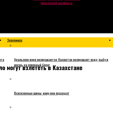
https://world-weather.ru
Экономика
ита
Аральское море возвращается: Казахстан возвращает воду, рыбу и
жизнь на северный берег
о могут взлететь в Казахстане
Всесезонные шины: кому они подходят