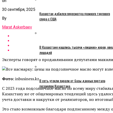
on
30 сентября, 2025
Казахстан добился пересмотра громкого торгового
By
спора с США
Marat Askerbaev
В Казахстане нашлись тысячи «лишних» коров, ове
лошадей
Эксперты говорят о продавливании депутатами мажили
Фото:
inbusiness.kz
В сеть утекли пароли от базы данных портала
госзакупок Казахстана
С 2023 года подсолнечное масло по всему миру стабильн
Казахстану же от общемировых тенденций здесь удалось 
учета доставки и накрутки от реализаторов, но итоговы
Это стало возможным благодаря подписанному между 