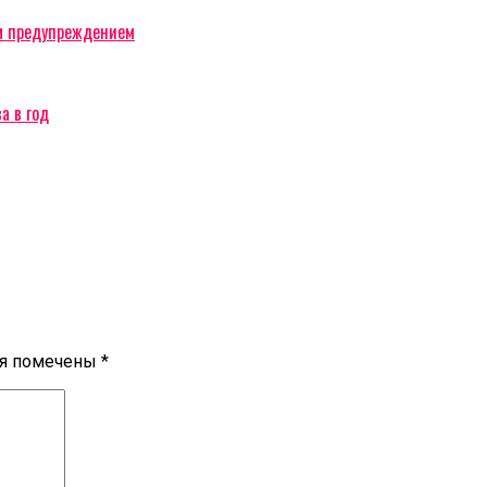
м предупреждением
а в год
ля помечены
*