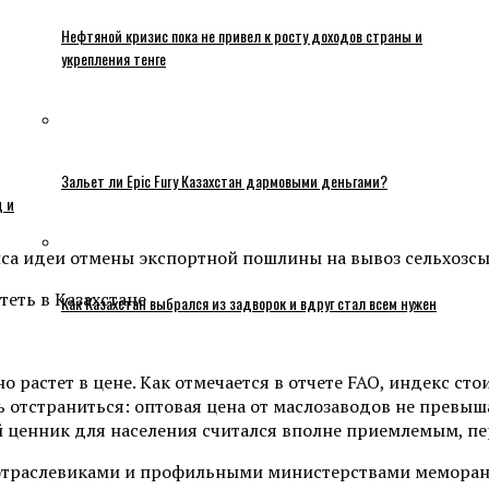
Нефтяной кризис пока не привел к росту доходов страны и
укрепления тенге
Зальет ли Epic Fury Казахстан дармовыми деньгами?
ц и
са идеи отмены экспортной пошлины на вывоз сельхозсы
Как Казахстан выбрался из задворок и вдруг стал всем нужен
о растет в цене. Как отмечается в отчете FAO, индекс ст
отстраниться: оптовая цена от маслозаводов не превышала
й ценник для населения считался вполне приемлемым, пере
отраслевиками и профильными министерствами меморанд