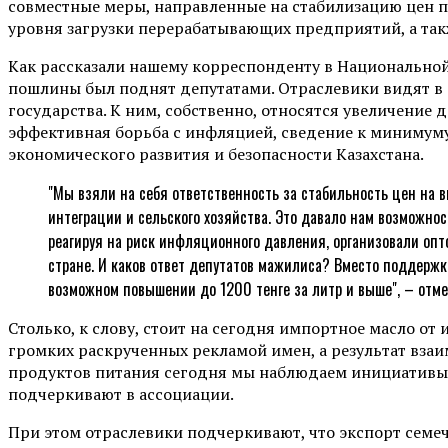
совместные меры, направленные на стабилизацию цен 
уровня загрузки перерабатывающих предприятий, а так
Как рассказали нашему корреспонденту в Национальной
пошлины был поднят депутатами. Отраслевики видят в 
государства. К ним, собственно, относятся увеличение
эффективная борьба с инфляцией, сведение к минимуму
экономического развития и безопасности Казахстана.
"Мы взяли на себя ответственность за стабильность цен на
интеграции и сельского хозяйства. Это давало нам возможност
реагируя на риск инфляционного давления, организовали опто
стране. И каков ответ депутатов мажилиса? Вместо поддержки
возможном повышении до 1200 тенге за литр и выше", – отме
Столько, к слову, стоит на сегодня импортное масло о
громких раскрученных рекламой имен, а результат вза
продуктов питания сегодня мы наблюдаем инициативы д
подчеркивают в ассоциации.
При этом отраслевики подчеркивают, что экспорт семе