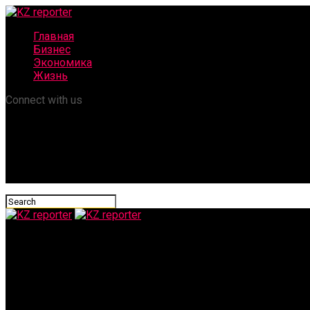
Главная
Бизнес
Экономика
Жизнь
Connect with us
KZ reporter
Все насмарку: цены на подсолнечное масло могут взлететь в