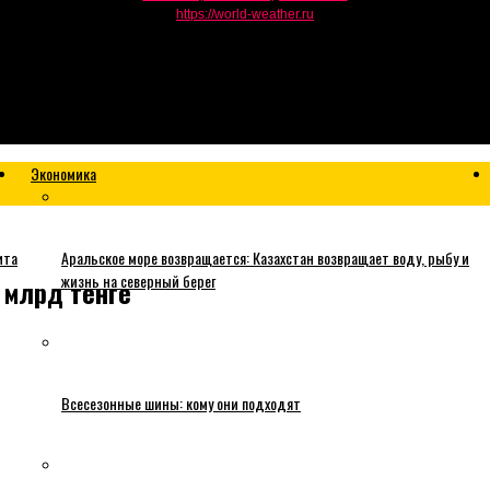
https://world-weather.ru
Экономика
ита
Аральское море возвращается: Казахстан возвращает воду, рыбу и
жизнь на северный берег
 млрд тенге
Всесезонные шины: кому они подходят