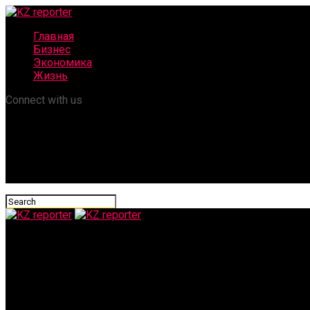
Главная
Бизнес
Экономика
Жизнь
Connect with us
KZ reporter
В Шымкенте реализуются проекты на 900 млрд тенге