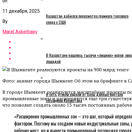
on
11 декабря, 2025
Казахстан добился пересмотра громкого торгового
By
спора с США
Marat Askerbaev
В Казахстане нашлись тысячи «лишних» коров, ове
лошадей
Фото: акимат города Шымкент Об этом на брифинге в 
В городе Шымкент реализуются масштабные проекты по
В сеть утекли пароли от базы данных портала
промышленные зоны и расширяются еще три существующ
госзакупок Казахстана
что позволит создать около 13 тысяч постоянных рабочи
«Расширение промышленных зон – это шаг, который определя
фактором. Поэтому мы создаем новые индустриальные зоны, 
рабочих мест, но и вывести промышленный потенциал города 