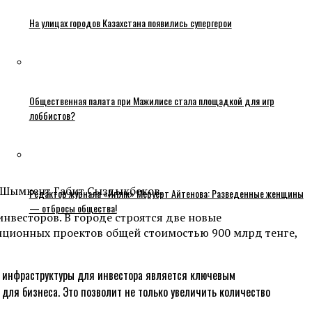
На улицах городов Казахстана появились супергерои
Общественная палата при Мажилисе стала площадкой для игр
лоббистов?
 Шымкент Габит Сыздыкбеков.
Редактор журнала «Игілік» Меруерт Айтенова: Разведенные женщины
— отбросы общества!
весторов. В городе строятся две новые
иционных проектов общей стоимостью 900 млрд тенге,
й инфраструктуры для инвестора является ключевым
ля бизнеса. Это позволит не только увеличить количество