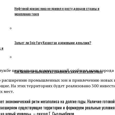
Нефтяной кризис пока не привел к росту доходов страны и
укрепления тенге
Зальет ли Epic Fury Казахстан дармовыми деньгами?
ц и
Службе центральных коммуникаций сообщил аким города
Как Казахстан выбрался из задворок и вдруг стал всем нужен
 расширению промышленных зон и привлечению новых ин
ие. На этих территориях будет реализовано 300 инвест
х мест.
ет экономический ритм мегаполиса на долгие годы. Наличие готово
расширяем существующие территории и формируем реальные условия д
на новый уровень», – сказал Г. Сыздыкбеков.