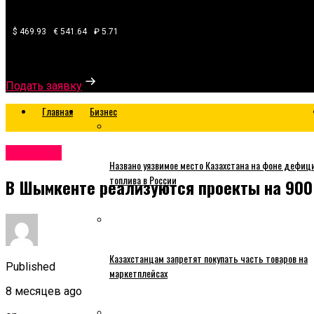
$ 469.93
€ 541.64
₽ 5.71
Узнайте, какой банк готов одобрить вам кредит
Подать заявку
Главная
Бизнес
Business
Названо уязвимое место Казахстана на фоне дефиц
топлива в России
В Шымкенте реализуются проекты на 900
Казахстанцам запретят покупать часть товаров на
Published
маркетплейсах
8 месяцев ago