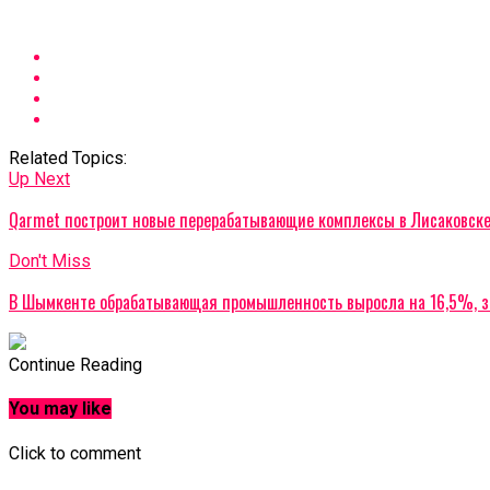
Related Topics:
Up Next
Qarmet построит новые перерабатывающие комплексы в Лисаковск
Don't Miss
В Шымкенте обрабатывающая промышленность выросла на 16,5%, 
Continue Reading
You may like
Click to comment