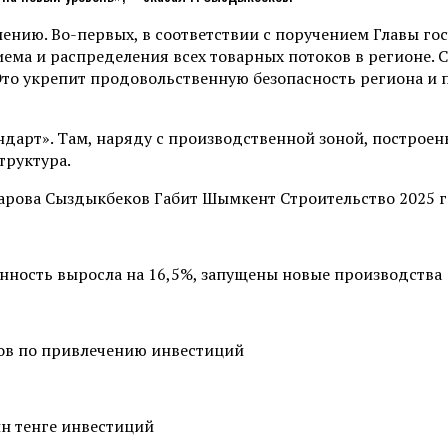
шению. Во-первых, в соответствии с поручением Главы го
ема и распределения всех товарных потоков в регионе. 
Это укрепит продовольственную безопасность региона и 
ндарт». Там, наряду с производственной зоной, построе
труктура.
арова Сыздыкбеков Габит Шымкент Строительство 2025 г
ность выросла на 16,5%, запущены новые производства
ров по привлечению инвестиций
лн тенге инвестиций