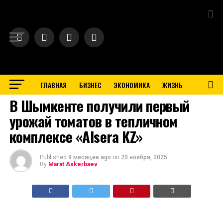
Exit mobile version
ГЛАВНАЯ
БИЗНЕС
ЭКОНОМИКА
ЖИЗНЬ
BUSINESS
В Шымкенте получили первый
урожай томатов в тепличном
комплексе «Alsera KZ»
Published
9 месяцев ago
on
20 ноября, 2025
By
Marat Askerbaev