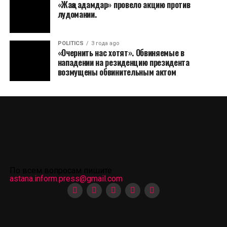
«Жаңа адамдар» провело акцию против
лудомании.
POLITICS
3 года ago
«Очернить нас хотят». Обвиняемые в
нападении на резиденцию президента
возмущены обвинительным актом
По всем вопросам пишите
astana.inform.press@gmail.com