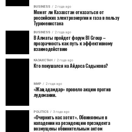
BUSINESS
2 года ago
Может ли Казахстан отказаться от
российских электроэнергии и газа в пользу
Туркменистана
BUSINESS
2 года ago
В Алматы пройдет форум BI Group –
прозрачность как путь к эффективному
взаимодействию
КАЗАХСТАН
2 года ago
Кто покушался на Айдоса Садыкова?
МИР
2 года ago
«Жаңа адамдар» провело акцию против
лудомании.
POLITICS
3 года ago
«Очернить нас хотят». Обвиняемые в
нападении на резиденцию президента
возмущены обвинительным актом