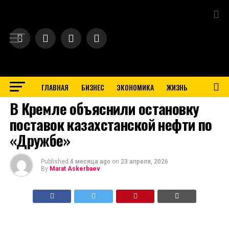
Exit mobile version
ГЛАВНАЯ
БИЗНЕС
ЭКОНОМИКА
ЖИЗНЬ
BUSINESS
В Кремле объяснили остановку
поставок казахстанской нефти по
«Дружбе»
Published
4 месяца ago
on
23 апреля, 2026
By
Marat Askerbaev