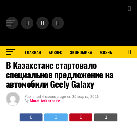
Exit mobile version
ГЛАВНАЯ
БИЗНЕС
ЭКОНОМИКА
ЖИЗНЬ
BUSINESS
В Казахстане стартовало
специальное предложение на
автомобили Geely Galaxy
Published
4 месяца ago
on
30 марта, 2026
By
Marat Askerbaev