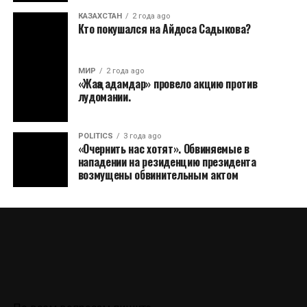
КАЗАХСТАН
2 года ago
Кто покушался на Айдоса Садыкова?
МИР
2 года ago
«Жаңа адамдар» провело акцию против
лудомании.
POLITICS
3 года ago
«Очернить нас хотят». Обвиняемые в
нападении на резиденцию президента
возмущены обвинительным актом