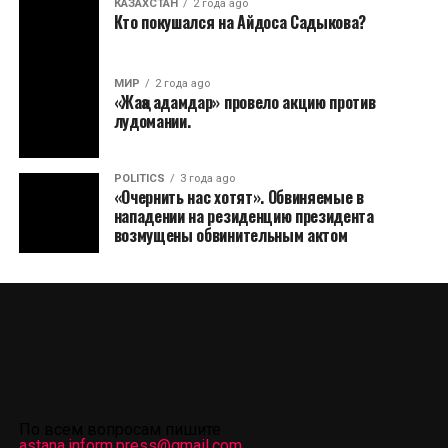
КАЗАХСТАН
2 года ago
Кто покушался на Айдоса Садыкова?
МИР
2 года ago
«Жаңа адамдар» провело акцию против
лудомании.
POLITICS
3 года ago
«Очернить нас хотят». Обвиняемые в
нападении на резиденцию президента
возмущены обвинительным актом
По всем вопросам пишите
astana.inform.press@gmail.com