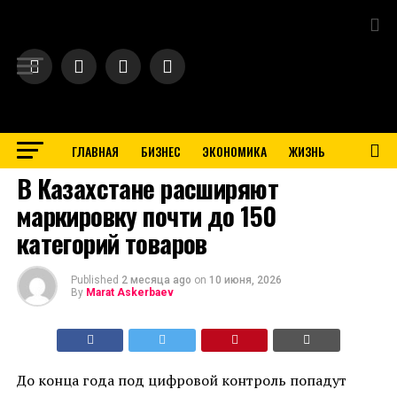
Exit mobile version
ГЛАВНАЯ
БИЗНЕС
ЭКОНОМИКА
ЖИЗНЬ
BUSINESS
В Казахстане расширяют
маркировку почти до 150
категорий товаров
Published
2 месяца ago
on
10 июня, 2026
By
Marat Askerbaev
До конца года под цифровой контроль попадут