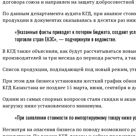
договора союза и направлен на защиту добросовестной
По данным департамента аудита КГД, при анализе стои
продукции в документах оказывалась в десятки раз ниж
«Указанные факты приводят к потерям бюджета, создают ус
торговли стран ЕАЭС», — подчеркнули в ведомстве.
В КГД также объяснили, как будут рассчитываться новы
производителей за три месяца до периода расчета, а 
Список продукции, подпадающей под новый режим, утв
При этом для бизнеса установили жесткий график обно
КГД Казахстана не позднее 15 марта, июня, сентября и 
Одним из самых спорных вопросов стали скидки и акци
нагрузку ниже установленного минимума.
«При заявлении стоимости по импортируемому товару ниже у
Несмотря на опасения бизнеса по поводу возможного ро
почувствует. По версии КГД, товары и сейчас продаютс