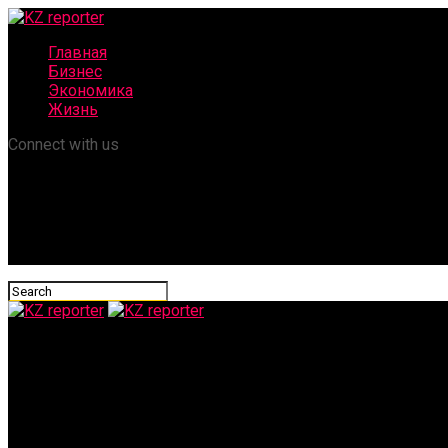
Главная
Бизнес
Экономика
Жизнь
Connect with us
KZ reporter
В Казахстане накрыли популярную схему уклонения от налого