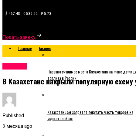
$ 467.48
€ 539.52
₽ 5.73
Узнайте, какой банк готов одобрить вам кредит
Подать заявку
Главная
Бизнес
Business
Названо уязвимое место Казахстана на фоне дефиц
топлива в России
В Казахстане накрыли популярную схему 
Казахстанцам запретят покупать часть товаров на
Published
маркетплейсах
3 месяца ago