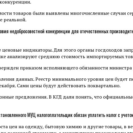
 конкуренции.
мости товаров были выявлены многочисленные случаи сер
е реальной.
ловия недобросовестной конкуренции для отечественных производит
е ценовые индикаторы. Для этого органы госдоходов зап
также анализируют среднюю стоимость импортируемых тов
ержден приказом исполняющего обязанности министра ф
вления данных. Реестр минимального уровня цен будет п
декабря. Сами цены будут действовать поквартально.
онные предложения. В КГД дали понять, что официальны
становленного МУЦ налогоплательщик обязан уплатить налог с учето
ста цен на одежду, бытовую химию и другие товары, в в
я по рыночной стоимости, а манипуляции происходили гл