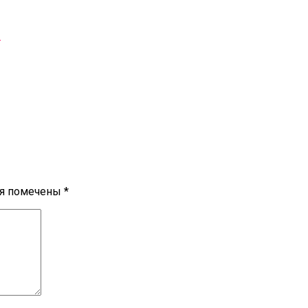
м
ля помечены
*