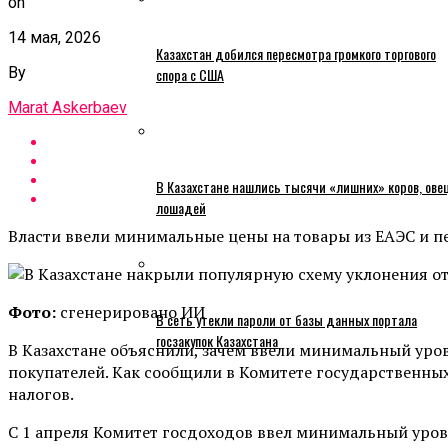
on
14 мая, 2026
Казахстан добился пересмотра громкого торгового
By
спора с США
Marat Askerbaev
В Казахстане нашлись тысячи «лишних» коров, ове
лошадей
Власти ввели минимальные цены на товары из ЕАЭС и п
Фото:
сгенерировано ИИ
В сеть утекли пароли от базы данных портала
госзакупок Казахстана
В Казахстане объяснили, зачем ввели минимальный уров
покупателей. Как сообщили в Комитете государственных 
налогов.
С 1 апреля Комитет госдоходов ввел минимальный урове