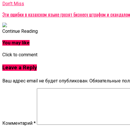
Don't Miss
Эти ошибки в казахском языке грозят бизнесу штрафом и скандало
Continue Reading
You may like
Click to comment
Leave a Reply
Ваш адрес email не будет опубликован.
Обязательные по
Комментарий
*