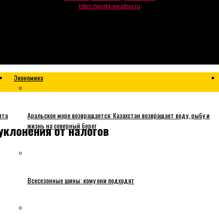
https://world-weather.ru
Экономика
ита
Аральское море возвращается: Казахстан возвращает воду, рыбу и
жизнь на северный берег
уклонения от налогов
Всесезонные шины: кому они подходят