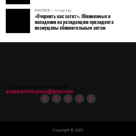
POLITICS
3 года ago
«Очернить нас хотят». Обвиняемые в
нападении на резиденцию президента
возмущены обвинительным актом
По всем вопросам пишите
astana.inform.press@gmail.com
Copyright © 2023