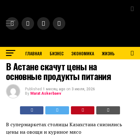
Exit mobile version
ГЛАВНАЯ
БИЗНЕС
ЭКОНОМИКА
ЖИЗНЬ
BUSINESS
В Астане скачут цены на
основные продукты питания
Published
1 месяц ago
on
3 июля, 2026
By
Marat Askerbaev
В супермаркетах столицы Казахстана снизились
цены на овощи и куриное мясо