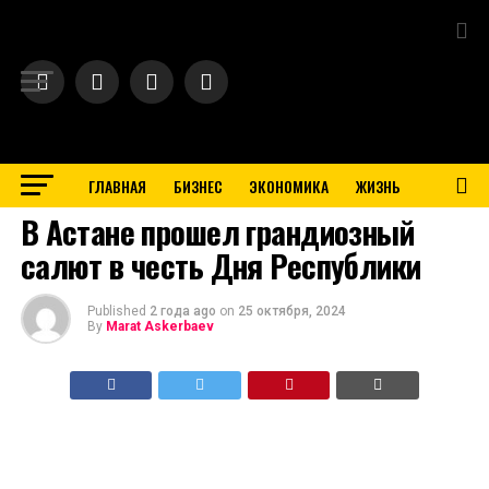
Exit mobile version
ГЛАВНАЯ
БИЗНЕС
ЭКОНОМИКА
ЖИЗНЬ
BUSINESS
В Астане прошел грандиозный
салют в честь Дня Республики
Published
2 года ago
on
25 октября, 2024
By
Marat Askerbaev