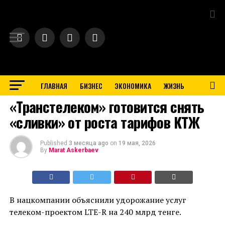
Exit mobile version
ГЛАВНАЯ
БИЗНЕС
ЭКОНОМИКА
ЖИЗНЬ
BUSINESS
«Транстелеком» готовится снять
«сливки» от роста тарифов КТЖ
Published
3 месяца ago
on
19 мая, 2026
By
Marat Askerbaev
В нацкомпании объяснили удорожание услуг
телеком-проектом LTE-R на 240 млрд тенге.