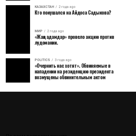
КАЗАХСТАН
2 года ago
Кто покушался на Айдоса Садыкова?
МИР
2 года ago
«Жаңа адамдар» провело акцию против
лудомании.
POLITICS
3 года ago
«Очернить нас хотят». Обвиняемые в
нападении на резиденцию президента
возмущены обвинительным актом