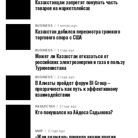
Казахстанцам запретят покупать часть
товаров на маркетплейсах
BUSINESS
1 месяц ago
Казахстан добился пересмотра громкого
торгового спора с США
BUSINESS
2 года ago
Может ли Казахстан отказаться от
российских электроэнергии и газа в пользу
Туркменистана
BUSINESS
2 года ago
В Алматы пройдет форум BI Group –
прозрачность как путь к эффективному
взаимодействию
КАЗАХСТАН
2 года ago
Кто покушался на Айдоса Садыкова?
МИР
2 года ago
«Жаңа адамдар» провело акцию против