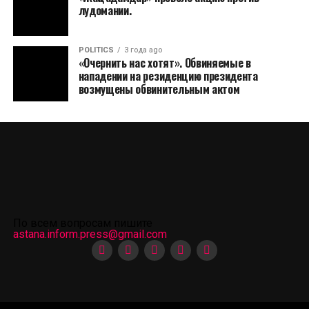
лудомании.
POLITICS
3 года ago
«Очернить нас хотят». Обвиняемые в
нападении на резиденцию президента
возмущены обвинительным актом
По всем вопросам пишите
astana.inform.press@gmail.com