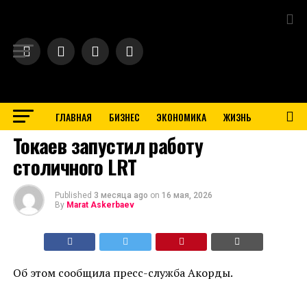
Exit mobile version
ГЛАВНАЯ
БИЗНЕС
ЭКОНОМИКА
ЖИЗНЬ
BUSINESS
Токаев запустил работу
столичного LRT
Published
3 месяца ago
on
16 мая, 2026
By
Marat Askerbaev
Об этом сообщила пресс-служба Акорды.