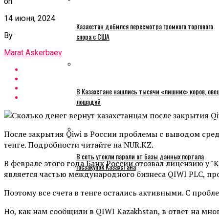
on
14 июня, 2024
Казахстан добился пересмотра громкого торгового
By
спора с США
Marat Askerbaev
В Казахстане нашлись тысячи «лишних» коров, ове
лошадей
После закрытия Qiwi в России проблемы с выводом средс
тенге. Подробности читайте на NUR.KZ.
В сеть утекли пароли от базы данных портала
В феврале этого года Банк России отозвал лицензию у 
госзакупок Казахстана
является частью международного бизнеса QIWI PLC, пр
Поэтому все счета в тенге остались активными. С пробл
Но, как нам сообщили в QIWI Kazakhstan, в ответ на м