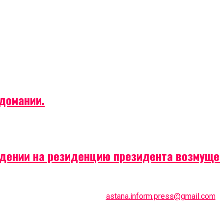
домании.
падении на резиденцию президента возмущ
По всем вопросам пишите
astana.inform.press@gmail.com