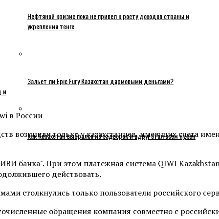
Нефтяной кризис пока не привел к росту доходов страны и
укрепления тенге
Зальет ли Epic Fury Казахстан дармовыми деньгами?
ц и
тв возникли только у казахстанцев, имеющих счета именн
Как Казахстан выбрался из задворок и вдруг стал всем нужен
"КИВИ банка". При этом платежная система QIWI Kazakhst
одолжившего действовать.
емами столкнулись только пользователи российского серв
ногочисленные обращения компания совместно с российск