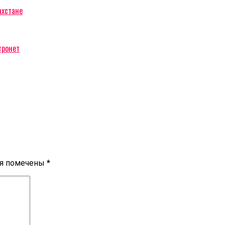
ахстане
тронет
ля помечены
*