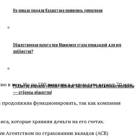
На улицах городов Казахстана появились супергерои
Общественная палата при Мажилисе стала площадкой для игр
лоббистов?
о в нем. Но по 500 заявкам в результате вернут 70 млн
Редактор журнала «Игілік» Меруерт Айтенова: Разведенные женщины
— отбросы общества!
an продолжила функционировать, так как компания
иса, которые хранили деньги на его счетах.
им Агентством по страхованию вкладов (АСВ)