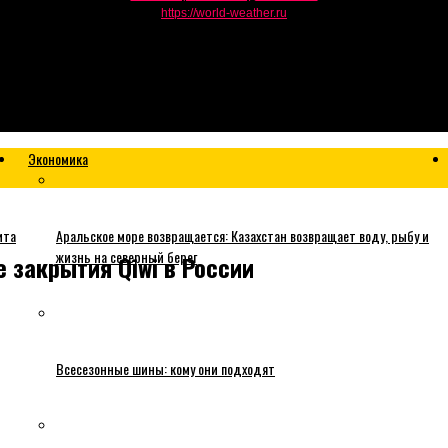
https://world-weather.ru
Экономика
ита
Аральское море возвращается: Казахстан возвращает воду, рыбу и
жизнь на северный берег
 закрытия Qiwi в России
Всесезонные шины: кому они подходят