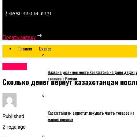
$ 469.93
€ 541.64
₽ 5.71
Узнайте, какой банк готов одобрить вам кредит
Подать заявку
Главная
Бизнес
Business
Названо уязвимое место Казахстана на фоне дефиц
топлива в России
Сколько денег вернут казахстанцам после
Казахстанцам запретят покупать часть товаров на
Published
маркетплейсах
2 года ago