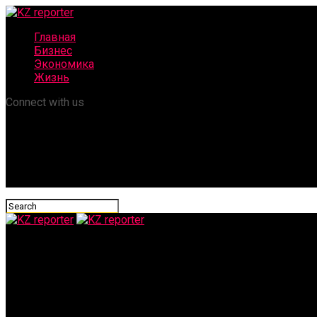
Главная
Бизнес
Экономика
Жизнь
Connect with us
KZ reporter
Сколько денег вернут казахстанцам после закрытия Qiwi в Ро