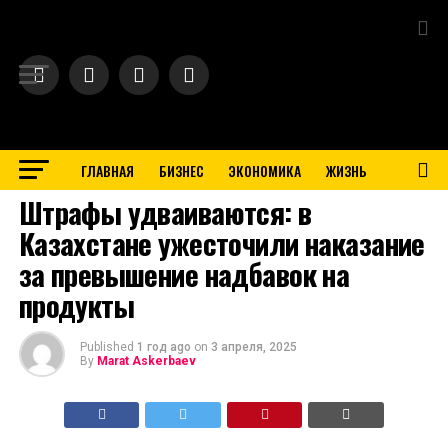
Exit mobile version
ГЛАВНАЯ
БИЗНЕС
ЭКОНОМИКА
ЖИЗНЬ
BUSINESS
Штрафы удваиваются: в
Казахстане ужесточили наказание
за превышение надбавок на
продукты
Published
1 год ago
on
3 апреля, 2025
By
Marat Askerbaev