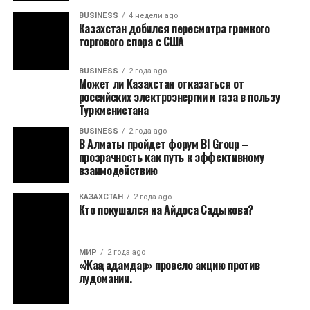
BUSINESS
4 недели ago
Казахстан добился пересмотра громкого
торгового спора с США
BUSINESS
2 года ago
Может ли Казахстан отказаться от
российских электроэнергии и газа в пользу
Туркменистана
BUSINESS
2 года ago
В Алматы пройдет форум BI Group –
прозрачность как путь к эффективному
взаимодействию
КАЗАХСТАН
2 года ago
Кто покушался на Айдоса Садыкова?
МИР
2 года ago
«Жаңа адамдар» провело акцию против
лудомании.