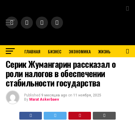
Exit mobile version
ГЛАВНАЯ
БИЗНЕС
ЭКОНОМИКА
ЖИЗНЬ
BUSINESS
Серик Жумангарин рассказал о
роли налогов в обеспечении
стабильности государства
Published
9 месяцев ago
on
11 ноября, 2025
By
Marat Askerbaev