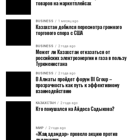
товаров на маркетплейсах
BUSINESS
1 месяц ago
Казахстан добился пересмотра громкого
торгового спора с США
BUSINESS
2 года ago
Может ли Казахстан отказаться от
российских электроэнергии и газа в пользу
Туркменистана
BUSINESS
2 года ago
В Алматы пройдет форум BI Group –
прозрачность как путь к эффективному
взаимодействию
КАЗАХСТАН
2 года ago
Кто покушался на Айдоса Садыкова?
МИР
2 года ago
«Жаңа адамдар» провело акцию против
лудомании.