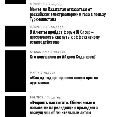
BUSINESS
2 года ago
Может ли Казахстан отказаться от
российских электроэнергии и газа в пользу
Туркменистана
BUSINESS
2 года ago
В Алматы пройдет форум BI Group –
прозрачность как путь к эффективному
взаимодействию
КАЗАХСТАН
2 года ago
Кто покушался на Айдоса Садыкова?
МИР
2 года ago
«Жаңа адамдар» провело акцию против
лудомании.
POLITICS
3 года ago
«Очернить нас хотят». Обвиняемые в
нападении на резиденцию президента
возмущены обвинительным актом