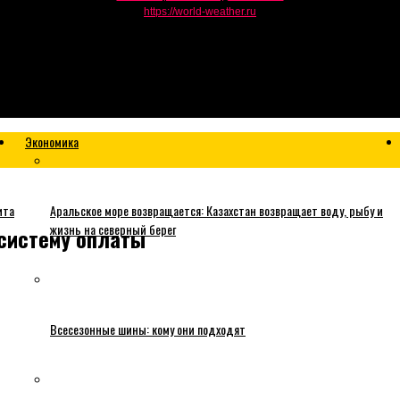
https://world-weather.ru
Экономика
ита
Аральское море возвращается: Казахстан возвращает воду, рыбу и
жизнь на северный берег
 систему оплаты
Всесезонные шины: кому они подходят