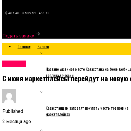
$ 467.48
€ 539.52
₽ 5.73
Узнайте, какой банк готов одобрить вам кредит
Подать заявку
Главная
Бизнес
Business
Названо уязвимое место Казахстана на фоне дефиц
топлива в России
С июня маркетплейсы перейдут на новую
Казахстанцам запретят покупать часть товаров на
Published
маркетплейсах
2 месяца ago