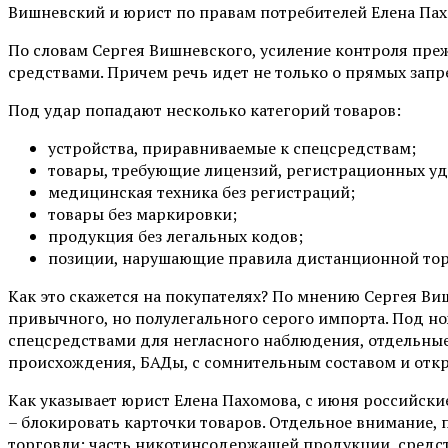
Вишневский и юрист по правам потребителей Елена Пах
По словам Сергея Вишневского, усиление контроля пре
средствами. Причем речь идет не только о прямых запре
Под удар попадают несколько категорий товаров:
устройства, приравниваемые к спецсредствам;
товары, требующие лицензий, регистрационных уд
медицинская техника без регистраций;
товары без маркировки;
продукция без легальных кодов;
позиции, нарушающие правила дистанционной тор
Как это скажется на покупателях? По мнению Сергея Виш
привычного, но полулегального серого импорта. Под но
спецсредствами для негласного наблюдения, отдельны
происхождения, БАДы, с сомнительным составом и откро
Как указывает юрист Елена Пахомова, с июня российск
– блокировать карточки товаров. Отдельное внимание,
торговли: часть никотинсодержащей продукции, средст