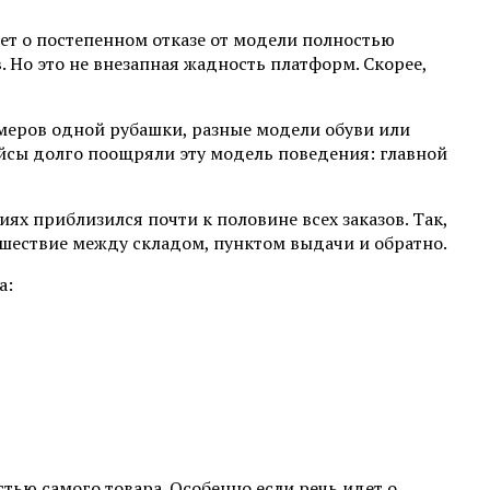
ет о постепенном отказе от модели полностью
 Но это не внезапная жадность платформ. Скорее,
меров одной рубашки, разные модели обуви или
лейсы долго поощряли эту модель поведения: главной
ях приблизился почти к половине всех заказов. Так,
тешествие между складом, пунктом выдачи и обратно.
а:
тью самого товара. Особенно если речь идет о