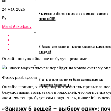
on
24 мая, 2026
Казахстан добился пересмотра громкого торгового
By
спора с США
Marat Askerbaev
В Казахстане нашлись тысячи «лишних» коров, ове
лошадей
Онлайн покупки больше не будут прежними.
Фото:
pixabay.com
В сеть утекли пароли от базы данных портала
госзакупок Казахстана
Онлайн-шопинг, к которому потребитель привык за пос
безусловными возвратами и иллюзией, что логистика сущ
«кем-то» теперь будет сам покупатель, пишет inbusiness.
«Закажу 5 вещей – выберу одну»: поч