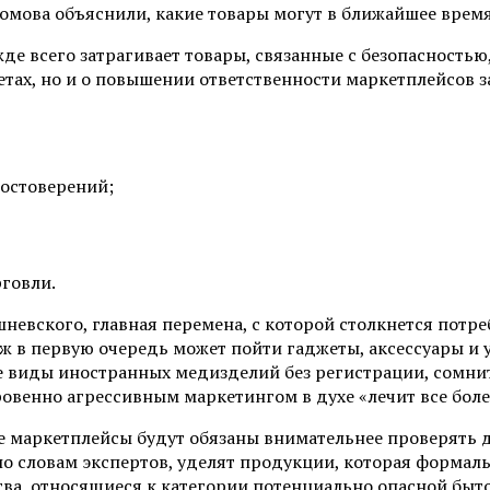
омова объяснили, какие товары могут в ближайшее время
жде всего затрагивает товары, связанные с безопасност
тах, но и о повышении ответственности маркетплейсов за
остоверений;
говли.
невского, главная перемена, с которой столкнется потре
ж в первую очередь может пойти гаджеты, аксессуары и 
е виды иностранных медизделий без регистрации, сомни
венно агрессивным маркетингом в духе «лечит все болез
ие маркетплейсы будут обязаны внимательнее проверять
 по словам экспертов, уделят продукции, которая форма
ва, относящиеся к категории потенциально опасной быт