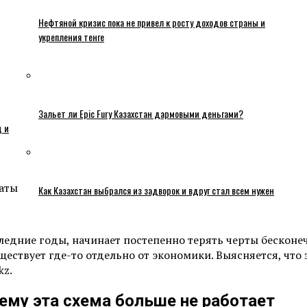
Нефтяной кризис пока не привел к росту доходов страны и
укрепления тенге
Зальет ли Epic Fury Казахстан дармовыми деньгами?
ц и
Как Казахстан выбрался из задворок и вдруг стал всем нужен
ледние годы, начинает постепенно терять черты бесконе
ествует где-то отдельно от экономики. Выясняется, что з
kz.
ему эта схема больше не работает