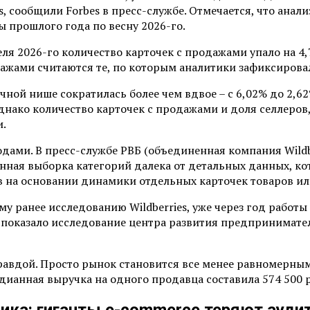
s, сообщили Forbes в пресс-службе. Отмечается, что анал
ы прошлого года по весну 2026-го.
еля 2026-го количество карточек с продажами упало на 4,7
жами считаются те, по которым аналитики зафиксировали
ой нише сократилась более чем вдвое – с 6,02% до 2,62% 
днако количество карточек с продажами и доля селлеров
и.
одами. В пресс-службе РВБ (объединенная компания Wildbe
нная выборка категорий далека от детальных данных, ко
 на основании динамики отдельных карточек товаров или
ому ранее исследованию Wildberries, уже через год рабо
показало исследование центра развития предпринимателей
равдой. Просто рынок становится все менее равномерны
ианная выручка на одного продавца составила 574 500 ру