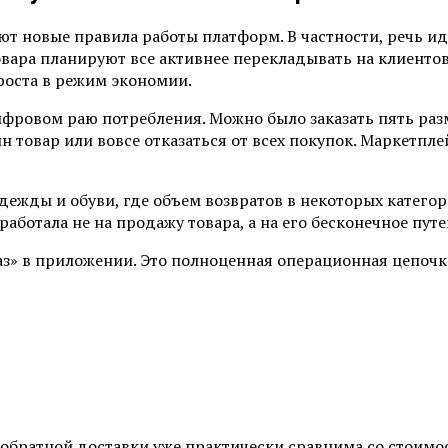
т новые правила работы платформ. В частности, речь ид
вара планируют все активнее перекладывать на клиентов.
роста в режим экономии.
ифровом раю потребления. Можно было заказать пять раз
ин товар или вовсе отказаться от всех покупок. Маркетп
ежды и обуви, где объем возвратов в некоторых категори
работала не на продажу товара, а на его бесконечное пу
каз» в приложении. Это полноценная операционная цепочк
 обратной доставки уже практически сравнима со стоимос