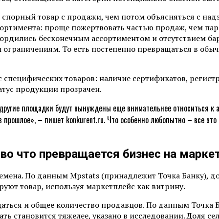
спорный товар с продажи, чем потом объясняться с над
сортимента: проще пожертвовать частью продаж, чем п
ордились бесконечным ассортиментом и отсутствием бар
 ограничениям. То есть постепенно превращаться в обы
с специфических товаров: наличие сертификатов, регис
татус продукции прозрачен.
 и другие площадки будут вынуждены еще внимательнее относиться к а
в прошлое», – пишет konkurent.ru. Что особенно любопытно – все эт
во что превращается бизнес на марке
ена. По данным Mpstats (принадлежит Точка Банку), дол
руют товар, используя маркетплейс как витрину.
щаться и общее количество продавцов. По данным Точка Б
ть становится тяжелее, указано в исследовании. Доля сел