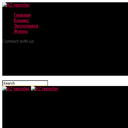
Главная
Бизнес
Экономика
Жизнь
Connect with us
KZ reporter
С июня маркетплейсы перейдут на новую систему оплаты