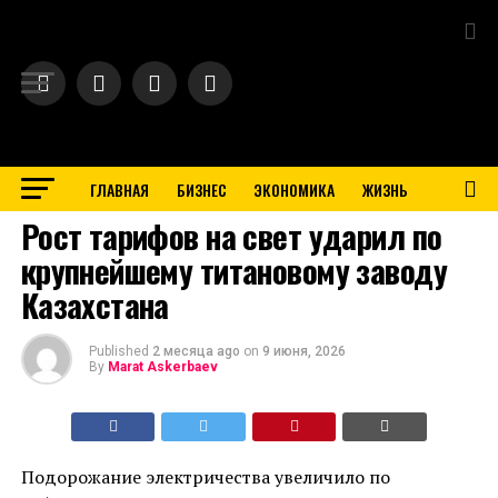
Exit mobile version
ГЛАВНАЯ
БИЗНЕС
ЭКОНОМИКА
ЖИЗНЬ
BUSINESS
Рост тарифов на свет ударил по
крупнейшему титановому заводу
Казахстана
Published
2 месяца ago
on
9 июня, 2026
By
Marat Askerbaev
Подорожание электричества увеличило по