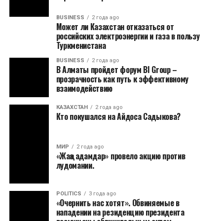
BUSINESS
2 года ago
Может ли Казахстан отказаться от
российских электроэнергии и газа в пользу
Туркменистана
BUSINESS
2 года ago
В Алматы пройдет форум BI Group –
прозрачность как путь к эффективному
взаимодействию
КАЗАХСТАН
2 года ago
Кто покушался на Айдоса Садыкова?
МИР
2 года ago
«Жаңа адамдар» провело акцию против
лудомании.
POLITICS
3 года ago
«Очернить нас хотят». Обвиняемые в
нападении на резиденцию президента