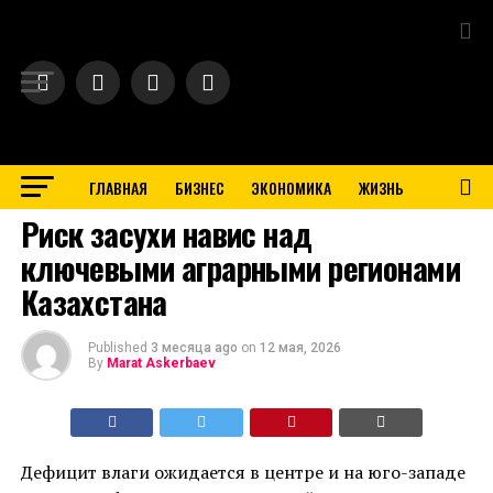
Exit mobile version
ГЛАВНАЯ
БИЗНЕС
ЭКОНОМИКА
ЖИЗНЬ
BUSINESS
Риск засухи навис над
ключевыми аграрными регионами
Казахстана
Published
3 месяца ago
on
12 мая, 2026
By
Marat Askerbaev
Дефицит влаги ожидается в центре и на юго-западе