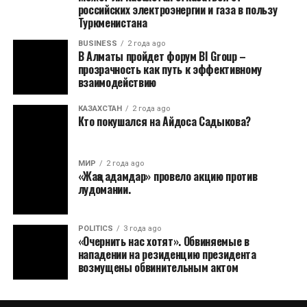
российских электроэнергии и газа в пользу
Туркменистана
BUSINESS
2 года ago
В Алматы пройдет форум BI Group –
прозрачность как путь к эффективному
взаимодействию
КАЗАХСТАН
2 года ago
Кто покушался на Айдоса Садыкова?
МИР
2 года ago
«Жаңа адамдар» провело акцию против
лудомании.
POLITICS
3 года ago
«Очернить нас хотят». Обвиняемые в
нападении на резиденцию президента
возмущены обвинительным актом