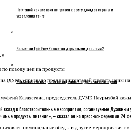
Нефтяной кризис пока не привел к росту доходов страны и
укрепления тенге
Зальет ли Epic Fury Казахстан дармовыми деньгами?
ц и
тана (ДУМК) призвало предпринимателей снизить цены на
Как Казахстан выбрался из задворок и вдруг стал всем нужен
 муфтий Казахстана, председатель ДУМК Наурызбай кажы
ой вклад в благотворительные мероприятия, организуемые Духовным 
чимые продукты питания», – сказал он на пресс-конференции 24 фе
анизовать поминальные обеды и другие мероприятия во 