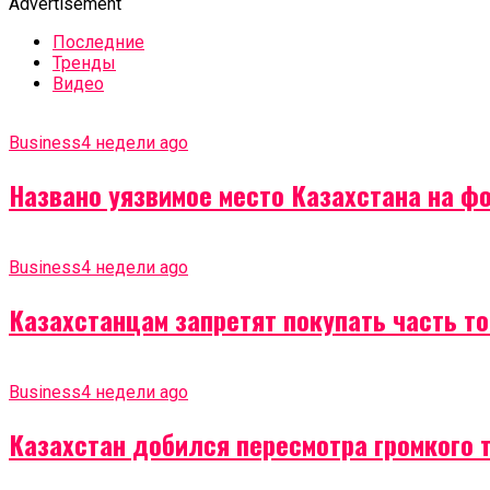
Advertisement
Последние
Тренды
Видео
Business
4 недели ago
Названо уязвимое место Казахстана на ф
Business
4 недели ago
Казахстанцам запретят покупать часть т
Business
4 недели ago
Казахстан добился пересмотра громкого 