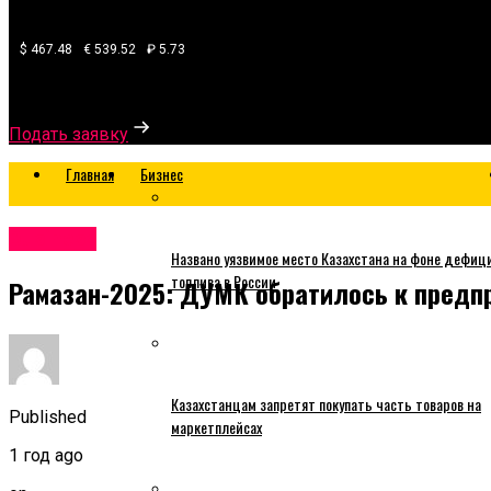
$ 467.48
€ 539.52
₽ 5.73
Узнайте, какой банк готов одобрить вам кредит
Подать заявку
Главная
Бизнес
Business
Названо уязвимое место Казахстана на фоне дефиц
топлива в России
Рамазан-2025: ДУМК обратилось к предп
Казахстанцам запретят покупать часть товаров на
Published
маркетплейсах
1 год ago