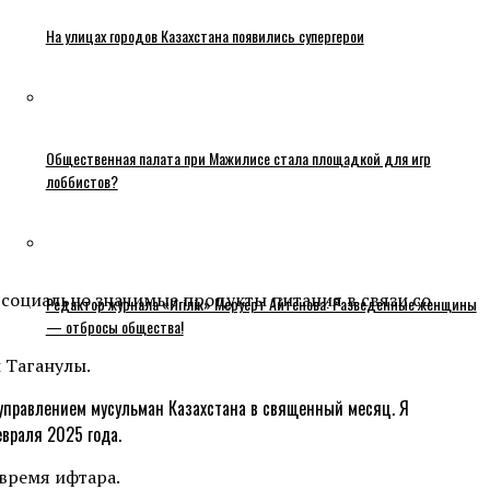
На улицах городов Казахстана появились супергерои
Общественная палата при Мажилисе стала площадкой для игр
лоббистов?
 социально значимые продукты питания в связи со
Редактор журнала «Игілік» Меруерт Айтенова: Разведенные женщины
— отбросы общества!
 Таганулы.
управлением мусульман Казахстана в священный месяц. Я
враля 2025 года.
время ифтара.