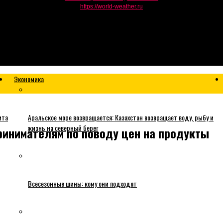
https://world-weather.ru
Экономика
ита
Аральское море возвращается: Казахстан возвращает воду, рыбу и
жизнь на северный берег
ринимателям по поводу цен на продукты
Всесезонные шины: кому они подходят