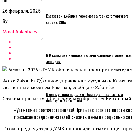
on
26 февраля, 2025
Казахстан добился пересмотра громкого торгового
By
спора с США
Marat Askerbaev
В Казахстане нашлись тысячи «лишних» коров, ове
лошадей
Фото: Zakon.kz Духовное управление мусульман Казахс
священным месяцем Рамазан, сообщает Zakon.kz.
В сеть утекли пароли от базы данных портала
С таким призывом к бизнесменам обратился Верховный
госзакупок Казахстана
«Уважаемые соотечественники! Призываю всех вас внести св
призываю предпринимателей снизить цены на социально зна
Также председатель ДУМК попросили казахстанцев орг