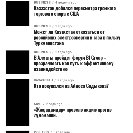
BUSINESS
4 недели ago
Казахстан добился пересмотра громкого
торгового спора с США
BUSINESS
2 года ago
Может ли Казахстан отказаться от
российских электроэнергии и газа в пользу
Туркменистана
BUSINESS
2 года ago
В Алматы пройдет форум BI Group –
прозрачность как путь к эффективному
взаимодействию
КАЗАХСТАН
2 года ago
Кто покушался на Айдоса Садыкова?
МИР
2 года ago
«Жаңа адамдар» провело акцию против
лудомании.
POLITICS
3 года ago