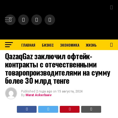
Exit mobile version
ГЛАВНАЯ
БИЗНЕС
ЭКОНОМИКА
ЖИЗНЬ
BUSINESS
QazaqGaz заключил офтейк-
контракты с отечественными
товаропроизводителями на сумму
более 30 млрд тенге
Published
2 года ago
on
15 августа, 2024
By
Marat Askerbaev