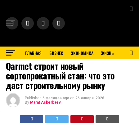
Exit mobile version
ГЛАВНАЯ
БИЗНЕС
ЭКОНОМИКА
ЖИЗНЬ
BUSINESS
Qarmet строит новый
сортопрокатный стан: что это
даст строительному рынку
Published
6 месяцев ago
on
26 января, 2026
By
Marat Askerbaev