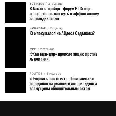
BUSINESS
2 года ago
В Алматы пройдет форум BI Group –
прозрачность как путь к эффективному
взаимодействию
КАЗАХСТАН
2 года ago
Кто покушался на Айдоса Садыкова?
МИР
2 года ago
«Жаңа адамдар» провело акцию против
лудомании.
POLITICS
3 года ago
«Очернить нас хотят». Обвиняемые в
нападении на резиденцию президента
возмущены обвинительным актом