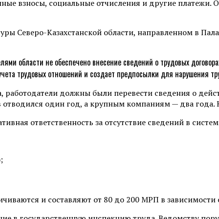
нные взносы, социальные отчисления и другие платежи.
уры Северо-Казахстанской области, направленном в Пал
лями области не обеспечено внесение сведений о трудовых договора
учета трудовых отношений и создает предпосылки для нарушения тру
а, работодатели должны были перевести сведения о дей
 отводился один год, а крупным компаниям — два года. 
ативная ответственность за отсутствие сведений в систе
;
чиваются и составляют от 80 до 200 МРП в зависимости
ние в государственную инспекцию труда. Ведомству пор