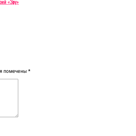
ий «Зәру»
ля помечены
*