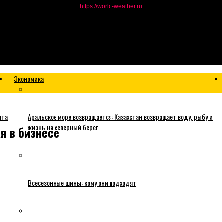
https://world-weather.ru
Экономика
ита
Аральское море возвращается: Казахстан возвращает воду, рыбу и
жизнь на северный берег
я в бизнесе
Всесезонные шины: кому они подходят