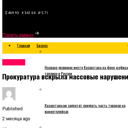
$ 469.93
€ 541.64
₽ 5.71
Узнайте, какой банк готов одобрить вам кредит
Подать заявку
Главная
Бизнес
Business
Названо уязвимое место Казахстана на фоне дефиц
топлива в России
Прокуратура вскрыла массовые нарушени
Казахстанцам запретят покупать часть товаров на
Published
маркетплейсах
2 месяца ago