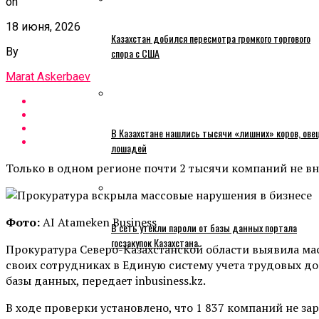
on
18 июня, 2026
Казахстан добился пересмотра громкого торгового
By
спора с США
Marat Askerbaev
В Казахстане нашлись тысячи «лишних» коров, ове
лошадей
Только в одном регионе почти 2 тысячи компаний не вн
Фото:
AI Atameken Business
В сеть утекли пароли от базы данных портала
госзакупок Казахстана
Прокуратура Северо-Казахстанской области выявила ма
своих сотрудниках в Единую систему учета трудовых до
базы данных, передает inbusiness.kz.
В ходе проверки установлено, что 1 837 компаний не з