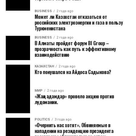
BUSINESS
2 года ago
Может ли Казахстан отказаться от
российских электроэнергии и газа в пользу
Туркменистана
BUSINESS
2 года ago
В Алматы пройдет форум BI Group –
прозрачность как путь к эффективному
взаимодействию
КАЗАХСТАН
2 года ago
Кто покушался на Айдоса Садыкова?
МИР
2 года ago
«Жаңа адамдар» провело акцию против
лудомании.
POLITICS
3 года ago
«Очернить нас хотят». Обвиняемые в
нападении на резиденцию президента