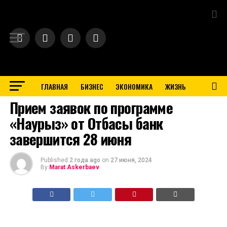
Exit mobile version
ГЛАВНАЯ
БИЗНЕС
ЭКОНОМИКА
ЖИЗНЬ
BUSINESS
Прием заявок по программе
«Наурыз» от Отбасы банк
завершится 28 июня
Published
2 года ago
on
27 июня, 2024
By
Marat Askerbaev