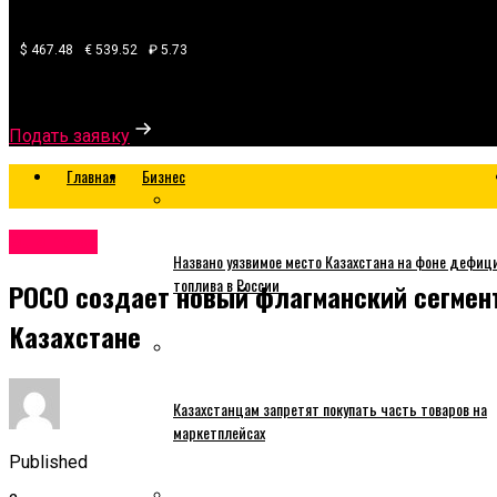
$ 467.48
€ 539.52
₽ 5.73
Узнайте, какой банк готов одобрить вам кредит
Подать заявку
Главная
Бизнес
Business
Названо уязвимое место Казахстана на фоне дефиц
топлива в России
POCO создает новый флагманский сегмент
Казахстане
Казахстанцам запретят покупать часть товаров на
маркетплейсах
Published