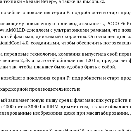
техники «Белый Ветер», а также на mi.com.kz.
чивающему повышенную производительность, POCO F6 Pro
w AMOLED-дисплеем с ультратонкими рамками, что позво
льный флагман, движимый скоростью. Он оснащен долго
iquidCool 4.0, созданными, чтобы обеспечить потрясающи
на передовые технологии, компания выпустила свой перв
нием 2,5K и частотой обновления 120 Гц, предлагает ф
ан так, чтобы планшет было удобно брать с собой.
и хардкорной производительностью
рый занимает новую нишу среди флагманских устройств 
4000 нит и 3840 Гц ШИМ-диммингом, а также обладает се
ализированные изображения даже при масштабировании, 
перационную систему Xiaomi HyperOS, а также большой 