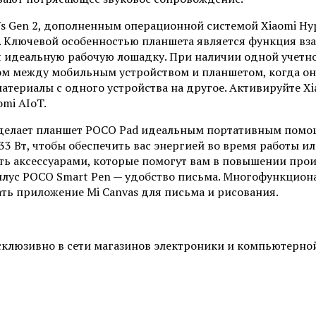
 Gen 2, дополненным операционной системой Xiaomi Hyp
 Ключевой особенностью планшета является функция вза
ая идеальную рабочую лошадку. При наличии одной учетно
ом между мобильным устройством и планшетом, когда он
материалы с одного устройства на другое. Активируйте X
mi AIoT.
а делает планшет POCO Pad идеальным портативным помо
 Вт, чтобы обеспечить вас энергией во время работы ил
ть аксессуарами, которые помогут вам в повышении прои
стилус POCO Smart Pen — удобство письма. Многофункцио
ать приложение Mi Canvas для письма и рисования.
склюзивно в сети магазинов электроники и компьютерной 