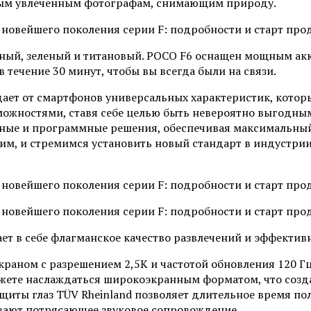
амым увлеченным фотографам, снимающим природу.
ерный, зеленый и титановый. POCO F6 оснащен мощным а
течение 30 минут, чтобы вы всегда были на связи.
ет от смартфонов универсальных характеристик, которые
ожностями, ставя себе целью быть невероятно выгодным 
ные и программные решения, обеспечивая максимальный 
м, и стремимся установить новый стандарт в индустрии»
ет в себе флагманское качество развлечений и эффектив
аном с разрешением 2,5K и частотой обновления 120 Гц,
жете наслаждаться широкоэкранным форматом, что созда
иты глаз TÜV Rheinland позволяет длительное время поль
вают потрясающее звуковое сопровождение.