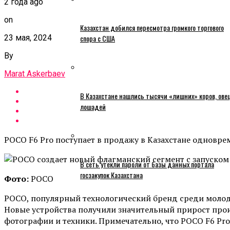
2 года ago
on
Казахстан добился пересмотра громкого торгового
23 мая, 2024
спора с США
By
Marat Askerbaev
В Казахстане нашлись тысячи «лишних» коров, ове
лошадей
POCO F6 Pro поступает в продажу в Казахстане одновр
В сеть утекли пароли от базы данных портала
госзакупок Казахстана
Фото:
POCO
POCO, популярный технологический бренд среди молод
Новые устройства получили значительный прирост прои
фотографии и техники. Примечательно, что POCO F6 Pro