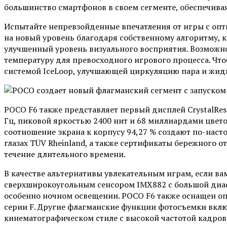
большинство смартфонов в своем сегменте, обеспечива
Испытайте непревзойденные впечатления от игры с опт
на новый уровень благодаря собственному алгоритму, к
улучшенный уровень визуального восприятия. Возможн
температуру для превосходного игрового процесса. Что
системой IceLoop, улучшающей циркуляцию пара и жидк
POCO F6 также представляет первый дисплей CrystalRes
Гц, пиковой яркостью 2400 нит и 68 миллиардами цвето
соотношение экрана к корпусу 94,27 % создают по-нас
глазах TÜV Rheinland, а также сертификаты бережного
течение длительного времени.
В качестве альтернативы увлекательным играм, если в
сверхширокоугольным сенсором IMX882 с большой диаф
особенно ночном освещении. POCO F6 также оснащен опт
серии F. Другие флагманские функции фотосъемки включ
кинематографическом стиле с высокой частотой кадров.