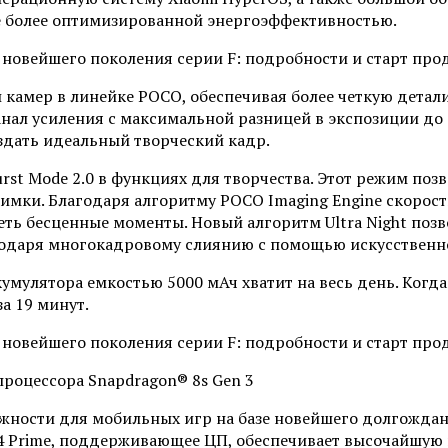
е более оптимизированной энергоэффективностью.
й камер в линейке POCO, обеспечивая более четкую дета
канал усиления с максимальной разницей в экспозиции до
здать идеальный творческий кадр.
 Mode 2.0 в функциях для творчества. Этот режим позво
имки. Благодаря алгоритму POCO Imaging Engine скорост
еть бесценные моменты. Новый алгоритм Ultra Night позв
годаря многокадровому слиянию с помощью искусственно
ккумулятора емкостью 5000 мАч хватит на весь день. Ког
а 19 минут.
процессора Snapdragon® 8s Gen 3
жности для мобильных игр на базе новейшего долгождан
4 Prime, поддерживающее ЦП, обеспечивает высочайшую 