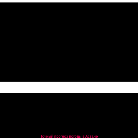
го поколения серии F: подробности и старт продаж в Казахста
Точный прогноз погоды в Астане