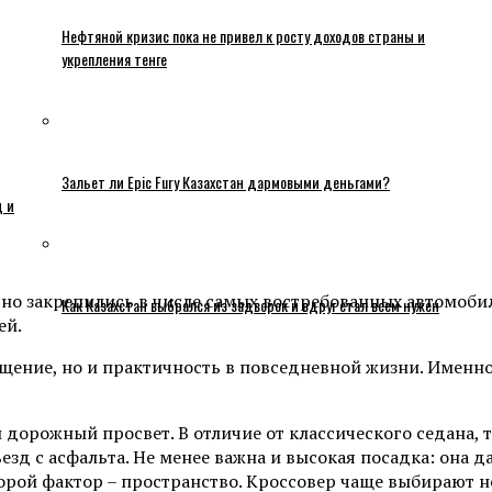
Нефтяной кризис пока не привел к росту доходов страны и
укрепления тенге
Зальет ли Epic Fury Казахстан дармовыми деньгами?
ц и
чно закрепились в числе самых востребованных автомобил
Как Казахстан выбрался из задворок и вдруг стал всем нужен
ей.
ащение, но и практичность в повседневной жизни. Именн
 дорожный просвет. В отличие от классического седана,
езд с асфальта. Не менее важна и высокая посадка: она д
рой фактор – пространство. Кроссовер чаще выбирают не т