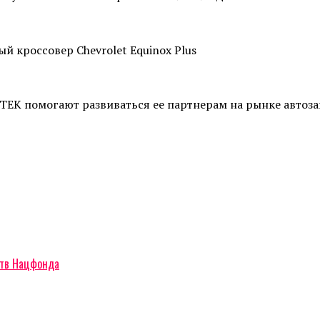
й кроссовер Chevrolet Equinox Plus
TEK помогают развиваться ее партнерам на рынке автоза
ств Нацфонда