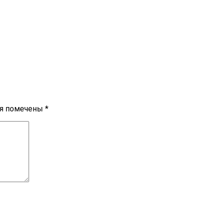
ля помечены
*