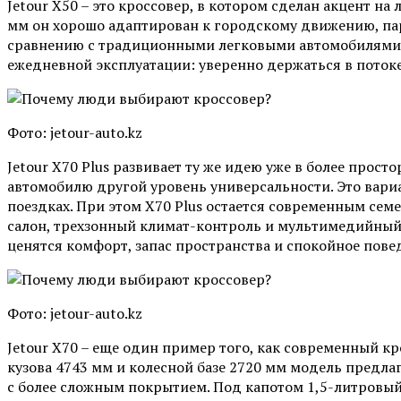
Jetour X50 – это кроссовер, в котором сделан акцент н
мм он хорошо адаптирован к городскому движению, пар
сравнению с традиционными легковыми автомобилями. Т
ежедневной эксплуатации: уверенно держаться в потоке
Фото: jetour-auto.kz
Jetour X70 Plus развивает ту же идею уже в более прост
автомобилю другой уровень универсальности. Это вариа
поездках. При этом X70 Plus остается современным с
салон, трехзонный климат-контроль и мультимедийный э
ценятся комфорт, запас пространства и спокойное пове
Фото: jetour-auto.kz
Jetour X70 – еще один пример того, как современный 
кузова 4743 мм и колесной базе 2720 мм модель предлаг
с более сложным покрытием. Под капотом 1,5-литровый