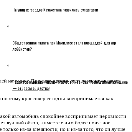
На улицах городов Казахстана появились супергерои
Общественная палата при Мажилисе стала площадкой для игр
лоббистов?
ей на рынке. Причина проста: этот сегмент оказался
Редактор журнала «Игілік» Меруерт Айтенова: Разведенные женщины
— отбросы общества!
о поэтому кроссовер сегодня воспринимается как
 такой автомобиль спокойнее воспринимает неровности
ает лучший обзор, а вместе с ним более понятное
олько из-за внешности, но и из-за того, что он лучше