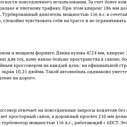
а легкости повседневного использования. За счет более к
ковке и плотному трафику. При этом клиренс 186 мм дел
урбированный двигатель мощностью 156 л.с. в сочетани
, спокойно чувствовать себя на трассе и не ограничиват
орном и мощном формате. Длина кузова 4724 мм, клиренс 2
нт для тех, кому важно больше пространства в салоне, 
емейным кроссовером на каждый день: на официальной с
кран 10,25 дюйма. Такой автомобиль одинаково уместен 
дение на дороге.
кроссовер отвечает на повседневные запросы водителя б
ает просторный салон, а дорожный просвет 210 мм делает
 турбомотор мощностью 156 л.с., работающий с 6DCT. Эт