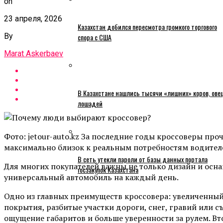
on
23 апреля, 2026
Казахстан добился пересмотра громкого торгового
By
спора с США
Marat Askerbaev
В Казахстане нашлись тысячи «лишних» коров, ове
лошадей
Фото: jetour-auto.kz За последние годы кроссоверы про
максимально близок к реальным потребностям водител
В сеть утекли пароли от базы данных портала
Для многих покупателей важны не только дизайн и осн
госзакупок Казахстана
универсальный автомобиль на каждый день.
Одно из главных преимуществ кроссовера: увеличенный
покрытия, разбитые участки дороги, снег, гравий или съ
ощущение габаритов и больше уверенности за рулем. Вто