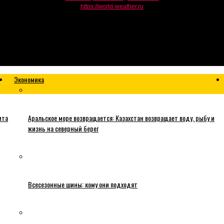
https://world-weather.ru
Экономика
ита
Аральское море возвращается: Казахстан возвращает воду, рыбу и
жизнь на северный берег
Всесезонные шины: кому они подходят