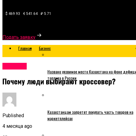
$ 469.93
€ 541.64
₽ 5.71
Узнайте, какой банк готов одобрить вам кредит
Подать заявку
Главная
Бизнес
Business
Названо уязвимое место Казахстана на фоне дефиц
топлива в России
Почему люди выбирают кроссовер?
Казахстанцам запретят покупать часть товаров на
Published
маркетплейсах
4 месяца ago