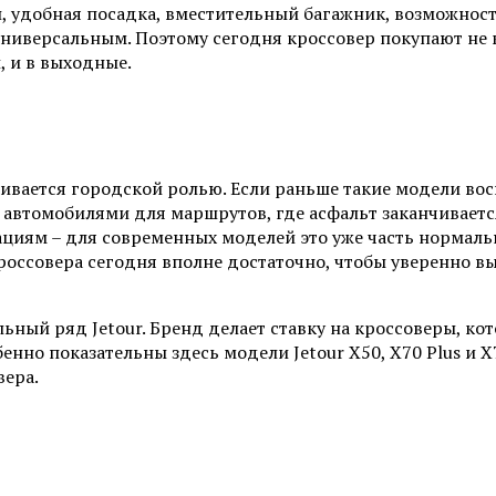
 удобная посадка, вместительный багажник, возможность
 универсальным. Поэтому сегодня кроссовер покупают не
, и в выходные.
ивается городской ролью. Если раньше такие модели во
ся автомобилями для маршрутов, где асфальт заканчивает
иям – для современных моделей это уже часть нормально
ссовера сегодня вполне достаточно, чтобы уверенно вы
ьный ряд Jetour. Бренд делает ставку на кроссоверы, ко
нно показательны здесь модели Jetour X50, X70 Plus и X
вера.