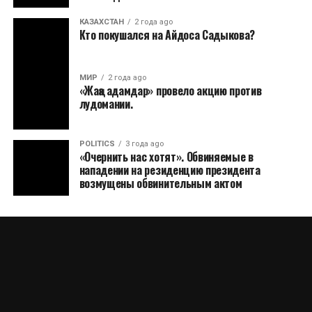
КАЗАХСТАН
2 года ago
Кто покушался на Айдоса Садыкова?
МИР
2 года ago
«Жаңа адамдар» провело акцию против
лудомании.
POLITICS
3 года ago
«Очернить нас хотят». Обвиняемые в
нападении на резиденцию президента
возмущены обвинительным актом