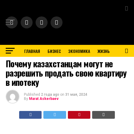
Exit mobile version
ГЛАВНАЯ
БИЗНЕС
ЭКОНОМИКА
ЖИЗНЬ
BUSINESS
Почему казахстанцам могут не
разрешить продать свою квартиру
в ипотеку
Published
2 года ago
on
31 мая, 2024
By
Marat Askerbaev