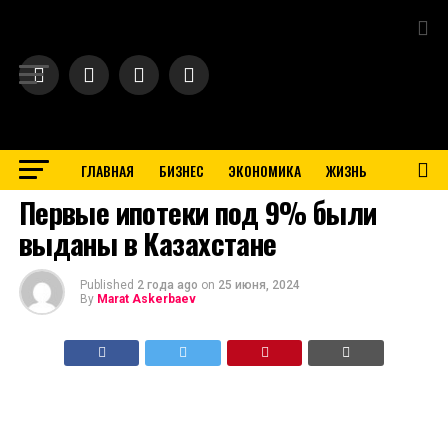
Exit mobile version
ГЛАВНАЯ
БИЗНЕС
ЭКОНОМИКА
ЖИЗНЬ
BUSINESS
Первые ипотеки под 9% были
выданы в Казахстане
Published
2 года ago
on
25 июня, 2024
By
Marat Askerbaev