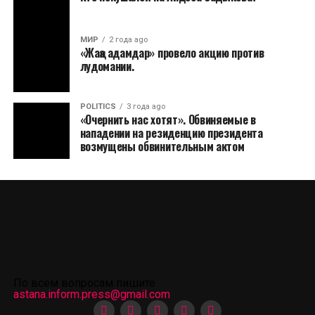
МИР
2 года ago
«Жаңа адамдар» провело акцию против
лудомании.
POLITICS
3 года ago
«Очернить нас хотят». Обвиняемые в
нападении на резиденцию президента
возмущены обвинительным актом
По всем вопросам пишите
astana.inform.press@gmail.com