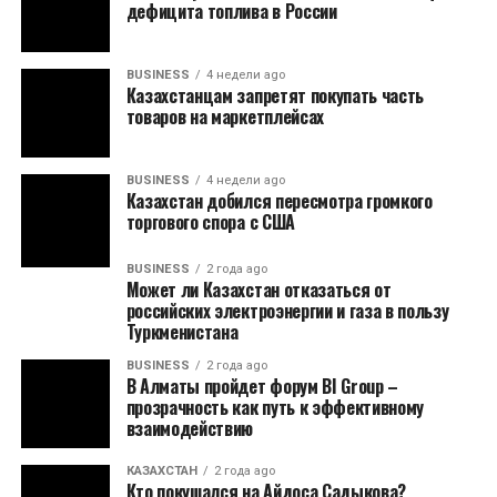
дефицита топлива в России
BUSINESS
4 недели ago
Казахстанцам запретят покупать часть
товаров на маркетплейсах
BUSINESS
4 недели ago
Казахстан добился пересмотра громкого
торгового спора с США
BUSINESS
2 года ago
Может ли Казахстан отказаться от
российских электроэнергии и газа в пользу
Туркменистана
BUSINESS
2 года ago
В Алматы пройдет форум BI Group –
прозрачность как путь к эффективному
взаимодействию
КАЗАХСТАН
2 года ago
Кто покушался на Айдоса Садыкова?