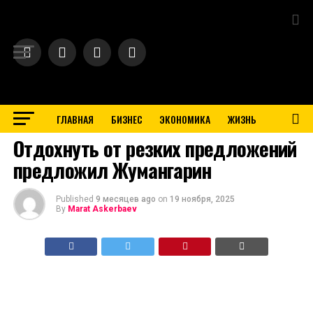
Exit mobile version
ГЛАВНАЯ
БИЗНЕС
ЭКОНОМИКА
ЖИЗНЬ
BUSINESS
Отдохнуть от резких предложений
предложил Жумангарин
Published
9 месяцев ago
on
19 ноября, 2025
By
Marat Askerbaev