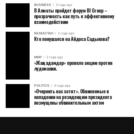
BUSINESS
2 года ago
В Алматы пройдет форум BI Group –
прозрачность как путь к эффективному
взаимодействию
КАЗАХСТАН
2 года ago
Кто покушался на Айдоса Садыкова?
МИР
2 года ago
«Жаңа адамдар» провело акцию против
лудомании.
POLITICS
3 года ago
«Очернить нас хотят». Обвиняемые в
нападении на резиденцию президента
возмущены обвинительным актом