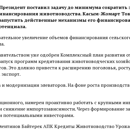
а. Президент поставил задачу до минимума сократит
нансирования животноводства. Касым-Жомарт Токаев
запустить действенные механизмы его финансирован
отенциала.
вательное увеличение объемов финансирования сельского
а.
авительством уже одобрен Комплексный план развития о
апуск программ кредитования животноводческих хозяйс
ов. Это должно привести к расширению поголовья, рост
 экспорт.
и модернизации элеваторов. На фоне роста производства
естиционного, намерен проактивно работать с крупными
и снижение импортозависимости. Через формирование за
 и потенциальными инвесторами.
лентинов Байтерек АПК Кредиты Животноводство Урожай 