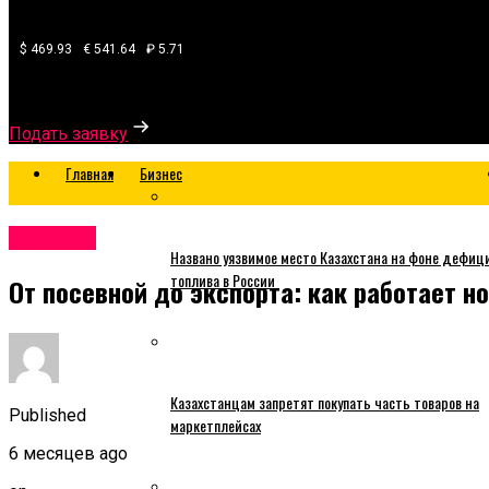
$ 469.93
€ 541.64
₽ 5.71
Узнайте, какой банк готов одобрить вам кредит
Подать заявку
Главная
Бизнес
Business
Названо уязвимое место Казахстана на фоне дефиц
топлива в России
От посевной до экспорта: как работает 
Казахстанцам запретят покупать часть товаров на
Published
маркетплейсах
6 месяцев ago