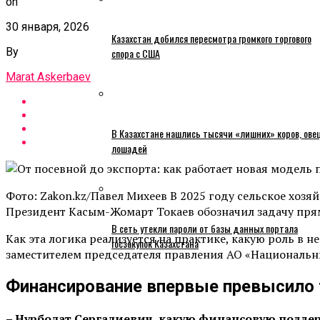
on
30 января, 2026
Казахстан добился пересмотра громкого торгового
By
спора с США
Marat Askerbaev
В Казахстане нашлись тысячи «лишних» коров, ове
лошадей
Фото: Zakon.kz/Павел Михеев В 2025 году сельское хозя
Президент Касым-Жомарт Токаев обозначил задачу прям
В сеть утекли пароли от базы данных портала
Как эта логика реализуется на практике, какую роль в
госзакупок Казахстана
заместителем председателя правления АО «Националь
Финансирование впервые превысило 
– Нурболат Сергалиевич, какую финансовую поддер