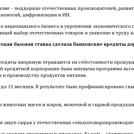
изме – поддержке отечественных производителей, разви
хнологий, цифровизации и ИИ.
та национального бизнеса и укрепления экономического с
нный выбор отечественных товаров и уважение к труду к
ысокая базовая ставка сделала банковские кредиты 
кредиты напрямую отражаются на себестоимости продук
ной кредитной корпорации была запущена программа льг
 и производству продуктов питания.
 – до 12 месяцев. В результате было профинансировано 
и животных масел и жиров, молочной и сырной продукци
я закуп сырья у отечественных сельхозтоваропроизводит
ых средств откормочных площадок. Ее цель – увеличение