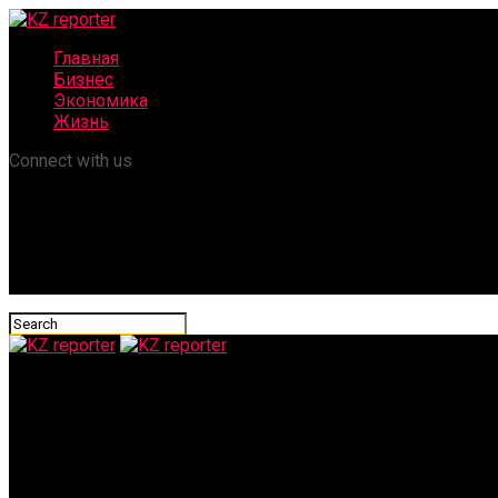
Главная
Бизнес
Экономика
Жизнь
Connect with us
KZ reporter
От посевной до экспорта: как работает новая модель поддер