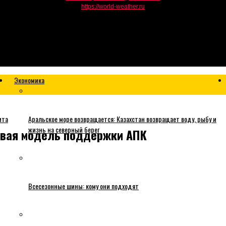
https://world-weather.ru
Экономика
ита
Аральское море возвращается: Казахстан возвращает воду, рыбу и
жизнь на северный берег
новая модель поддержки АПК
Всесезонные шины: кому они подходят