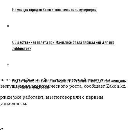
На улицах городов Казахстана появились супергерои
Общественная палата при Мажилисе стала площадкой для игр
лоббистов?
стало частью большой государственной стратегии.
Редактор журнала «Игілік» Меруерт Айтенова: Разведенные женщины
ижущих сил экономического роста, сообщает Zakon.kz.
— отбросы общества!
держки уже работают, мы поговорили с первым
дапкеловым.
у?