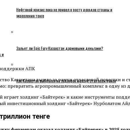
Нефтяной кризис пока не привел к росту доходов страны и
укрепления тенге
Зальет ли Epic Fury Казахстан дармовыми деньгами?
ц и
йство Казахстана вышло за рамки отраслевой повестки и 
Как Казахстан выбрался из задворок и вдруг стал всем нужен
о: превратить агропромышленный комплекс в одну из дв
 ней играет холдинг «Байтерек» и какие инструменты под
ный инвестиционный холдинг «Байтерек» Нурболатом Ай
триллион тенге
жку фермерам оказал холдинг «Байтерек» в 2025 год