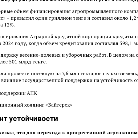
первые объем финансирования агропромышленного компл
 – превысил один триллион тенге и составил около 1,2 
а 12%.
ансирования Аграрной кредитной корпорации кредиты по
в 2024 году, когда объем кредитования составлял 598,1 м
ржку весенне-полевых и уборочных работ. В целом на се
лее 501 млрд тенге.
ли провести посевную на 7,6 млн гектаров сельхозземель
 влияние государственной поддержки на устойчивость о
иционный холдинг «Байтерек»
нт устойчивости
кивал, что для перехода к прогрессивной агроэкон