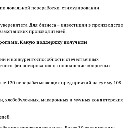
тии локальной переработки, стимулировании
уверенитета. Для бизнеса – инвестиции в производство
азахстанских производителей.
дорогими. Какую поддержку получили
ции и конкурентоспособности отечественных
отного финансирования на пополнение оборотных
свыше 120 перерабатывающих предприятий на сумму 108
и, хлебобулочных, макаронных и мучных кондитерских
елей.
 объемов производства мяса. Более 30 откормочных