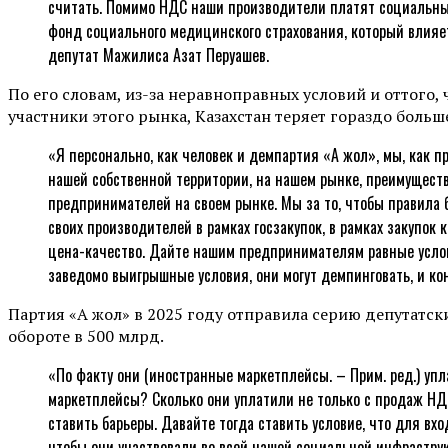
считать. Помимо НДС наши производители платят социальные
фонд социального медицинского страхования, который влияет 
депутат Мажилиса Азат Перуашев.
По его словам, из-за неравноправных условий и оттог
участники этого рынка, Казахстан теряет гораздо больш
«Я персонально, как человек и демпартия «Ақ жол», мы, как 
нашей собственной территории, на нашем рынке, преимущест
предпринимателей на своем рынке. Мы за то, чтобы правила 
своих производителей в рамках госзакупок, в рамках закупок 
цена-качество. Дайте нашим предпринимателям равные условия
заведомо выигрышные условия, они могут демпинговать, и к
Партия «Ақ жол» в 2025 году отправила серию депутатски
обороте в 500 млрд.
«По факту они (иностранные маркетплейсы. – Прим. ред.) упл
маркетплейсы? Сколько они уплатили не только с продаж НДС
ставить барьеры. Давайте тогда ставить условие, что для в
чтобы они участвовали во всей нашей социальной инфраструк