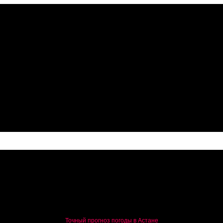
нных маркетплейсов – депутат Азат Перуашев
Точный прогноз погоды в Астане