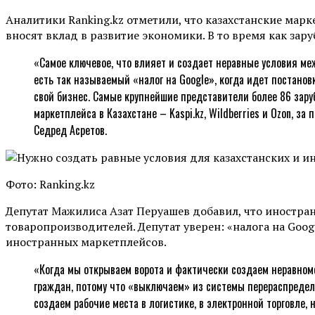
Аналитики Ranking.kz отметили, что казахстанские мар
вносят вклад в развитие экономики. В то время как зар
«Самое ключевое, что влияет и создает неравные условия ме
есть так называемый «налог на Google», когда идет постановк
свой бизнес. Самые крупнейшие представители более 86 зару
маркетплейса в Казахстане – Kaspi.kz, Wildberries и Ozon, 
Седред Асретов.
Фото: Ranking.kz
Депутат Мажилиса Азат Перуашев добавил, что иностра
товаропроизводителей. Депутат уверен: «налога на Goo
иностранных маркетплейсов.
«Когда мы открываем ворота и фактически создаем неравном
граждан, потому что «выключаем» из системы перераспределе
создаем рабочие места в логистике, в электронной торговле,