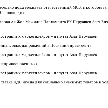
всецело поддерживать отечественный МСБ, в котором заня
айн-площадок.
арова Ак Жол Мажилис Парламента РК Перуашев Азат Биз
 финансовых направлений в Послании президента
 «неприкосновенных»
ая ставка НДС нужна для социально значимых товаров и ус