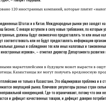
овано 120 иностранных компаний, которые платят «налог 
единенных Штатах и в Китае. Международные рынки уже заходят на н
аш бизнес. С января вступили в силу новые требования, по которым
остранные, должны будут ежемесячно предоставлять те или иные нал
удут соответствовать или не будут предоставлять информацию органа
нальных данных и соблюдение тех или иных налоговых и таможенных 
я иностранных игроков», – отметил директор Департамента развития 
анными маркетплейсами в будущем может вырасти в ощути
аботицы. Казахстанцы же могут получать вредоносную про
лейсами не только в Казахстане. Это общемировая проблема и в стран
нимается оккупацией рынка. Ключевое: регуляторы разных стран силь
неправильной конкуренцией. Где-то ограничивают, потому что они не
астся и дефицит качественных товаров, и дефицит доверия потребит