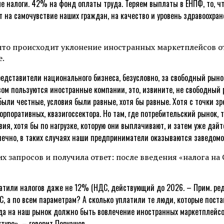
 налоги. 42% на фонд оплаты труда. Теряем выплаты в ЕНПФ, то, чт
на самочувствие наших граждан, на качество и уровень здравоохране
о, что происходит уклонение иностранных маркетплейсов
е.
представители национального бизнеса, безусловно, за свободный рыно
вом пользуются иностранные компании, это, извините, не свободный
были честные, условия были равные, хотя бы равные. Хотя с точки 
корпоративных, квазигоссектора. Но там, где потребительский рынок,
, хотя бы по нагрузке, которую они выплачивают, и затем уже дайте 
онечно, в таких случаях наши предприниматели оказываются заведо
х запросов и получила ответ: после введения «налога на 
атили налогов даже не 12% (НДС, действующий до 2026. – Прим. ред.
, а по всем параметрам? А сколько уплатили те люди, которые пост
хода на наш рынок должно быть вовлечение иностранных маркетплейсо
туре», – говорит Перуашев.