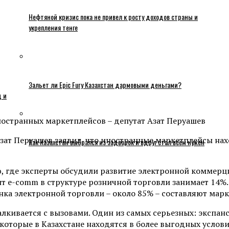
Нефтяной кризис пока не привел к росту доходов страны и
укрепления тенге
Зальет ли Epic Fury Казахстан дармовыми деньгами?
ц и
зат Перуашев заявил, что иностранные маркетплейсы нах
Как Казахстан выбрался из задворок и вдруг стал всем нужен
, где эксперты обсудили развитие электронной коммерци
e-comm в структуре розничной торговли занимает 14%. П
ка электронной торговли – около 85% – составляют мар
лкивается с вызовами. Один из самых серьезных: экспан
которые в Казахстане находятся в более выгодных услови