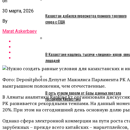
on
30 марта, 2026
Казахстан добился пересмотра громкого торгового
By
спора с США
Marat Askerbaev
В Казахстане нашлись тысячи «лишних» коров, ове
лошадей
Фото: Depositphotos Депутат Мажилиса Парламента РК А
выигрышном положении, чем отечественные.
В сеть утекли пароли от базы данных портала
В Алматы аналитики Ranking.kz организовали дискуссию
госзакупок Казахстана
РК развивается рекордными темпами. На данный момент 
20%. При этом на сегодняшний день основную долю рын
Однако сфера электронной коммерции на пути роста ста
зарубежных – прежде всего китайских – маркетплейсов, 