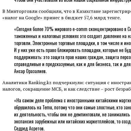
В Минторговли сообщили, что в Казахстане зарегистрир
«налог на Google» принес в бюджет 57,6 млрд тенге.
«Сегодня более 70% мирового e-comm сконцентрировано в Со
таможенных и налоговых условиях это создает давление на н
торговли. Электронные торговые площадки, в том числе и ин
И у них уже есть право блокировать площадки, которые не б
поддерживать: это защита прав наших граждан, защита персо
справедливые и предсказуемые, как и для бизнеса, так и дл
Ансар Оразалиев.
Аналитики Ranking.kz подчеркнули: ситуация с иностр
налогов, сокращение МСБ, и как следствие – рост безр
«На самом деле проблема с иностранными китайскими марткетп
обрушилось на Temu, потому что они самые злостные, кто за
их деятельность, чтобы они не демпинговали, не занимались 
экспансия зарубежных или китайских маркетплейсов, то созд
Седред Асретов.