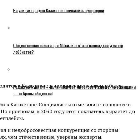
На улицах городов Казахстана появились супергерои
Общественная палата при Мажилисе стала площадкой для игр
лоббистов?
одятся в Казахстане в привилегированном и более
Редактор журнала «Игілік» Меруерт Айтенова: Разведенные женщины
— отбросы общества!
и в Казахстане. Специалисты отметили: e-commerce в
о прогнозам, к 2030 году этот показатель вырастет до
кетплейсы.
сия и недобросовестная конкуренция со стороны
ях, чем отечественные, уверены эксперты.