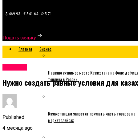
$ 469.93
€ 541.64
₽ 5.71
Узнайте, какой банк готов одобрить вам кредит
Подать заявку
Главная
Бизнес
Business
Названо уязвимое место Казахстана на фоне дефиц
топлива в России
Нужно создать равные условия для казах
Казахстанцам запретят покупать часть товаров на
Published
маркетплейсах
4 месяца ago