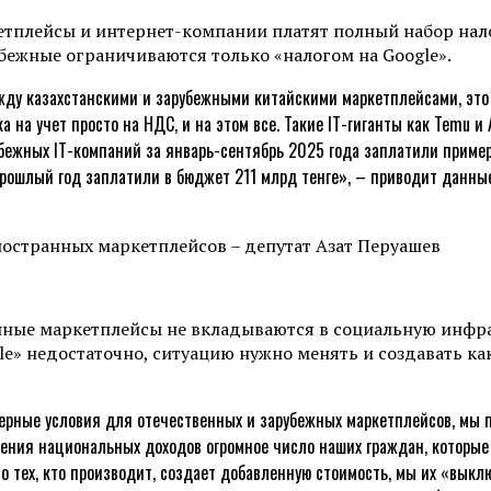
кетплейсы и интернет-компании платят полный набор нал
убежные ограничиваются только «налогом на Google».
жду казахстанскими и зарубежными китайскими маркетплейсами, это т
а на учет просто на НДС, и на этом все. Такие IT-гиганты как Temu и 
бежных IT-компаний за январь-сентябрь 2025 года заплатили примерн
за прошлый год заплатили в бюджет 211 млрд тенге», – приводит данны
нные маркетплейсы не вкладываются в социальную инфра
gle» недостаточно, ситуацию нужно менять и создавать к
ерные условия для отечественных и зарубежных маркетплейсов, мы 
ния национальных доходов огромное число наших граждан, которые 
 но тех, кто производит, создает добавленную стоимость, мы их «вык