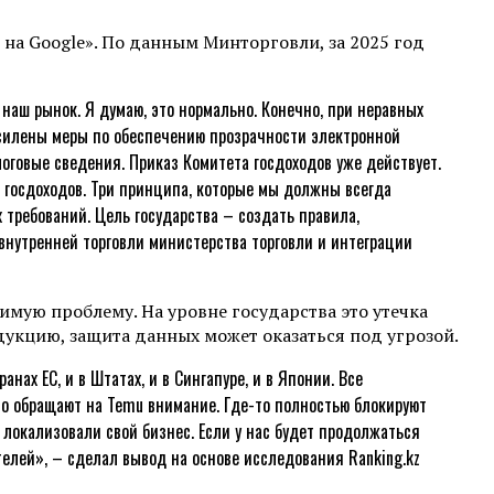
на Google». По данным Минторговли, за 2025 год
аш рынок. Я думаю, это нормально. Конечно, при неравных
 усилены меры по обеспечению прозрачности электронной
оговые сведения. Приказ Комитета госдоходов уже действует.
м госдоходов. Три принципа, которые мы должны всегда
требований. Цель государства – создать правила,
внутренней торговли министерства торговли и интеграции
мую проблему. На уровне государства это утечка
дукцию, защита данных может оказаться под угрозой.
ах ЕС, и в Штатах, и в Сингапуре, и в Японии. Все
но обращают на Temu внимание. Где-то полностью блокируют
 локализовали свой бизнес. Если у нас будет продолжаться
елей», – сделал вывод на основе исследования Ranking.kz