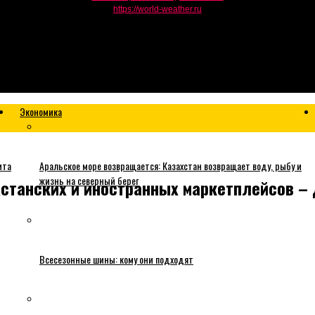
https://world-weather.ru
Экономика
ита
Аральское море возвращается: Казахстан возвращает воду, рыбу и
жизнь на северный берег
станских и иностранных маркетплейсов – 
Всесезонные шины: кому они подходят