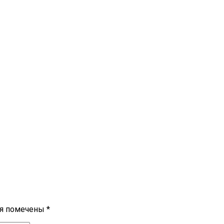
ля помечены
*