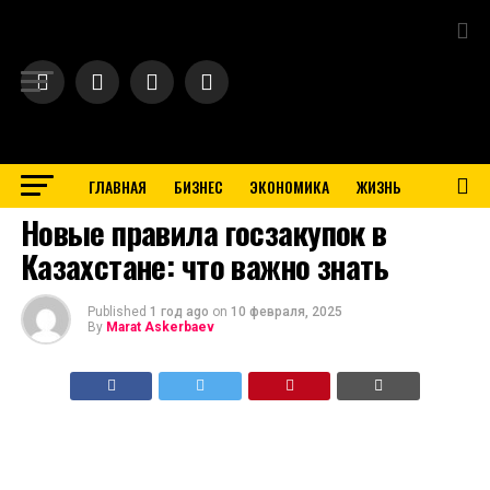
Exit mobile version
ГЛАВНАЯ
БИЗНЕС
ЭКОНОМИКА
ЖИЗНЬ
BUSINESS
Новые правила госзакупок в
Казахстане: что важно знать
Published
1 год ago
on
10 февраля, 2025
By
Marat Askerbaev