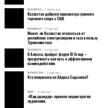
BUSINESS
1 месяц ago
Казахстан добился пересмотра громкого
торгового спора с США
BUSINESS
2 года ago
Может ли Казахстан отказаться от
российских электроэнергии и газа в пользу
Туркменистана
BUSINESS
2 года ago
В Алматы пройдет форум BI Group –
прозрачность как путь к эффективному
взаимодействию
КАЗАХСТАН
2 года ago
Кто покушался на Айдоса Садыкова?
МИР
2 года ago
«Жаңа адамдар» провело акцию против
лудомании.