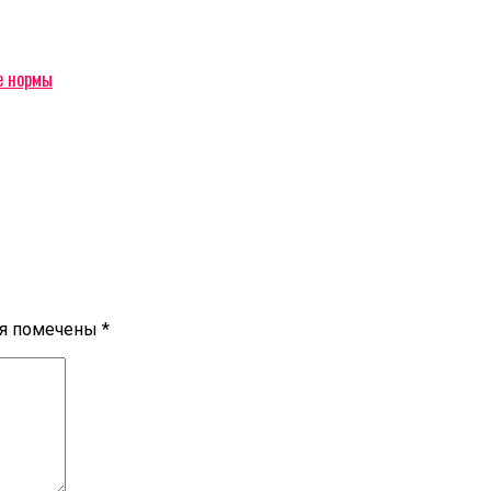
е нормы
ля помечены
*