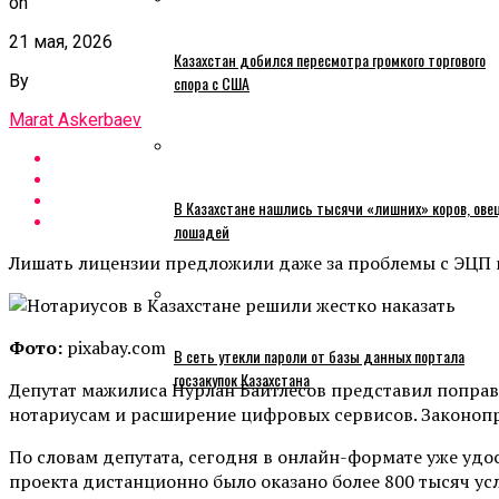
on
21 мая, 2026
Казахстан добился пересмотра громкого торгового
By
спора с США
Marat Askerbaev
В Казахстане нашлись тысячи «лишних» коров, ове
лошадей
Лишать лицензии предложили даже за проблемы с ЭЦП
Фото:
pixabay.com
В сеть утекли пароли от базы данных портала
госзакупок Казахстана
Депутат мажилиса Нурлан Байтлесов представил поправ
нотариусам и расширение цифровых сервисов. Законопро
По словам депутата, сегодня в онлайн-формате уже удо
проекта дистанционно было оказано более 800 тысяч усл