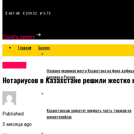
$ 467.48
€ 539.52
₽ 5.73
Узнайте, какой банк готов одобрить вам кредит
Подать заявку
Главная
Бизнес
Business
Названо уязвимое место Казахстана на фоне дефиц
топлива в России
Нотариусов в Казахстане решили жестко 
Казахстанцам запретят покупать часть товаров на
Published
маркетплейсах
3 месяца ago