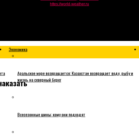
https://world-weather.ru
Экономика
ита
Аральское море возвращается: Казахстан возвращает воду, рыбу и
жизнь на северный берег
наказать
Всесезонные шины: кому они подходят