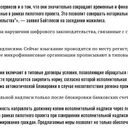
сервисов и о том, что они значительно сокращают временные и фина
ные в рамках пилотного проекта. Это позволит совершать нотариаль
тельства”», — заявил Байтлесов на заседании мажилиса.
 за нарушения цифрового законодательства, связанные 
адписями. Сейчас взыскание проводится по месту регист
орые микрофинансовые организации прописывают в типов
и включают в типовые договоры условия, позволяющие обращаться к
кте предлагается закрепить норму, согласно которой исполнительна
зма автоматической блокировки в случае несоответствия региона пр
ельной надписи только после блокировки банковских счет
ность направлять должнику копию исполнительной надписи через по
в рамках пилотного проекта при совершении исполнительной надпис
мирования граждан. Предлагаемые меры позволят не только обеспеч