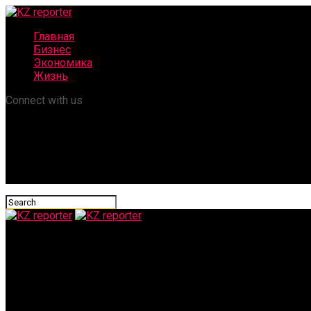
Главная
Бизнес
Экономика
Жизнь
Connect with us
KZ reporter
Нотариусов в Казахстане решили жестко наказать