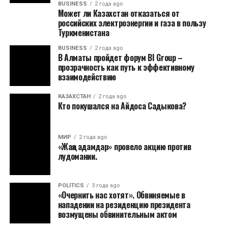
BUSINESS
2 года ago
Может ли Казахстан отказаться от
российских электроэнергии и газа в пользу
Туркменистана
BUSINESS
2 года ago
В Алматы пройдет форум BI Group –
прозрачность как путь к эффективному
взаимодействию
КАЗАХСТАН
2 года ago
Кто покушался на Айдоса Садыкова?
МИР
2 года ago
«Жаңа адамдар» провело акцию против
лудомании.
POLITICS
3 года ago
«Очернить нас хотят». Обвиняемые в
нападении на резиденцию президента
возмущены обвинительным актом