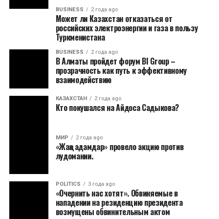
BUSINESS
2 года ago
Может ли Казахстан отказаться от
российских электроэнергии и газа в пользу
Туркменистана
BUSINESS
2 года ago
В Алматы пройдет форум BI Group –
прозрачность как путь к эффективному
взаимодействию
КАЗАХСТАН
2 года ago
Кто покушался на Айдоса Садыкова?
МИР
2 года ago
«Жаңа адамдар» провело акцию против
лудомании.
POLITICS
3 года ago
«Очернить нас хотят». Обвиняемые в
нападении на резиденцию президента
возмущены обвинительным актом