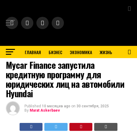
Exit mobile version
ГЛАВНАЯ
БИЗНЕС
ЭКОНОМИКА
ЖИЗНЬ
BUSINESS
Mycar Finance запустила
кредитную программу для
юридических лиц на автомобили
Hyundai
Published
10 месяцев ago
on
30 сентября, 2025
By
Marat Askerbaev