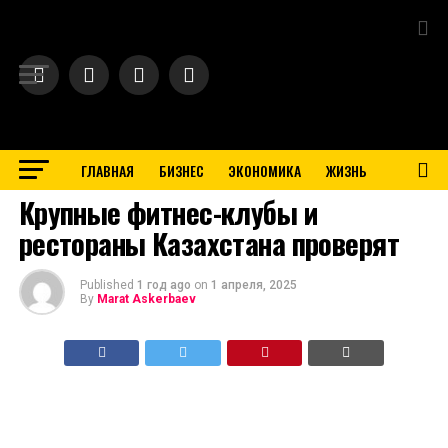
Exit mobile version
ГЛАВНАЯ
БИЗНЕС
ЭКОНОМИКА
ЖИЗНЬ
BUSINESS
Крупные фитнес-клубы и
рестораны Казахстана проверят
Published
1 год ago
on
1 апреля, 2025
By
Marat Askerbaev