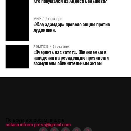
Кто покушался на Айдоса Садыкова?
МИР
2 года ago
«Жаңа адамдар» провело акцию против
лудомании.
POLITICS
3 года ago
«Очернить нас хотят». Обвиняемые в
нападении на резиденцию президента
возмущены обвинительным актом
По всем вопросам пишите
astana.inform.press@gmail.com