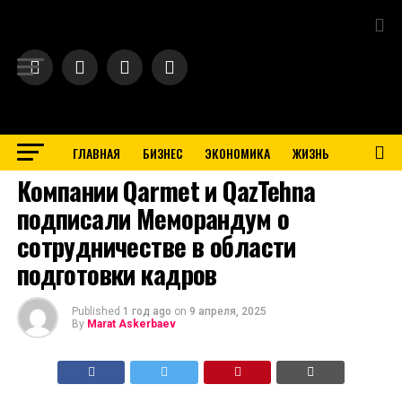
Exit mobile version
ГЛАВНАЯ
БИЗНЕС
ЭКОНОМИКА
ЖИЗНЬ
BUSINESS
Компании Qarmet и QazTehna
подписали Меморандум о
сотрудничестве в области
подготовки кадров
Published
1 год ago
on
9 апреля, 2025
By
Marat Askerbaev