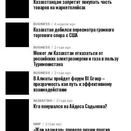
Казахстанцам запретят покупать часть
товаров на маркетплейсах
BUSINESS
4 недели ago
Казахстан добился пересмотра громкого
торгового спора с США
BUSINESS
2 года ago
Может ли Казахстан отказаться от
российских электроэнергии и газа в пользу
Туркменистана
BUSINESS
2 года ago
В Алматы пройдет форум BI Group –
прозрачность как путь к эффективному
взаимодействию
КАЗАХСТАН
2 года ago
Кто покушался на Айдоса Садыкова?
МИР
2 года ago
«Жаңа адамдар» провело акцию против