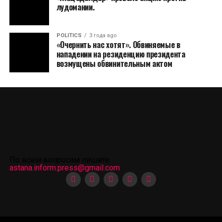
лудомании.
POLITICS
3 года ago
«Очернить нас хотят». Обвиняемые в
нападении на резиденцию президента
возмущены обвинительным актом
По всем вопросам пишите
astana.inform.press@gmail.com